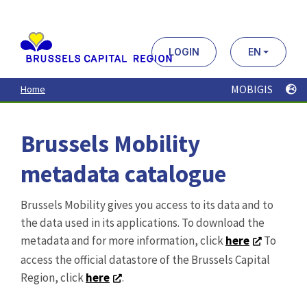
Aller
au
contenu
principal
LOGIN
EN
MOBIGIS
Home
Brussels Mobility
metadata catalogue
Brussels Mobility gives you access to its data and to
the data used in its applications. To download the
metadata and for more information, click
here
To
access the official datastore of the Brussels Capital
Region, click
here
.