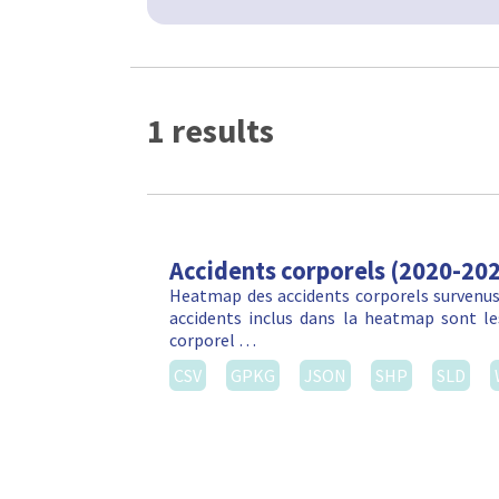
1 results
Accidents corporels (2020-20
Heatmap des accidents corporels survenus 
accidents inclus dans la heatmap sont les
corporel …
CSV
GPKG
JSON
SHP
SLD