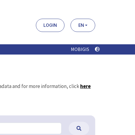
LOGIN
EN
MOBIGIS
tadata and for more information, click
here