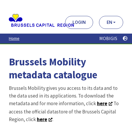
Aller
au
contenu
principal
LOGIN
EN
MOBIGIS
Home
Brussels Mobility
metadata catalogue
Brussels Mobility gives you access to its data and to
the data used in its applications. To download the
metadata and for more information, click
here
To
access the official datastore of the Brussels Capital
Region, click
here
.