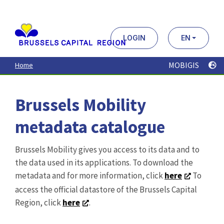
Aller
au
contenu
principal
LOGIN
EN
MOBIGIS
Home
Brussels Mobility
metadata catalogue
Brussels Mobility gives you access to its data and to
the data used in its applications. To download the
metadata and for more information, click
here
To
access the official datastore of the Brussels Capital
Region, click
here
.