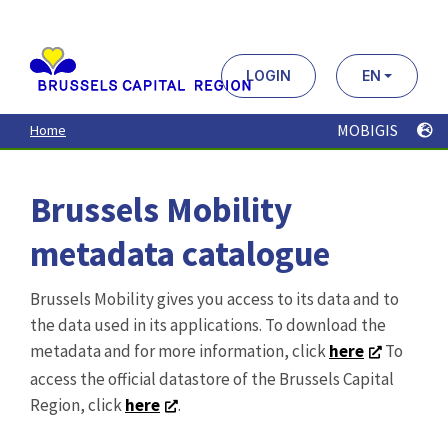
Aller
au
contenu
principal
LOGIN
EN
MOBIGIS
Home
Brussels Mobility
metadata catalogue
Brussels Mobility gives you access to its data and to
the data used in its applications. To download the
metadata and for more information, click
here
To
access the official datastore of the Brussels Capital
Region, click
here
.