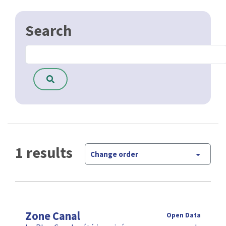
1 results
Change order
Zone Canal
Open Data
Le Plan Canal a été imaginé comme un moyen de
réponse opérationnel aux défis auxquels la Région
bruxelloise est et sera confrontée dans les 20 ans à
venir : celui …
CSV
GPKG
JSON
SHP
SLD
WFS
WMS