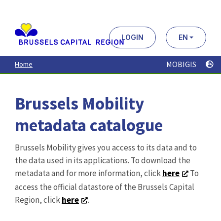
Aller
au
contenu
principal
LOGIN
EN
MOBIGIS
Home
Brussels Mobility
metadata catalogue
Brussels Mobility gives you access to its data and to
the data used in its applications. To download the
metadata and for more information, click
here
To
access the official datastore of the Brussels Capital
Region, click
here
.