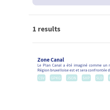
1 results
Zone Canal
Le Plan Canal a été imaginé comme un m
Région bruxelloise est et sera confrontée da
CSV
GPKG
JSON
SHP
SLD