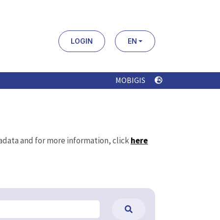
LOGIN
EN
MOBIGIS
tadata and for more information, click
here