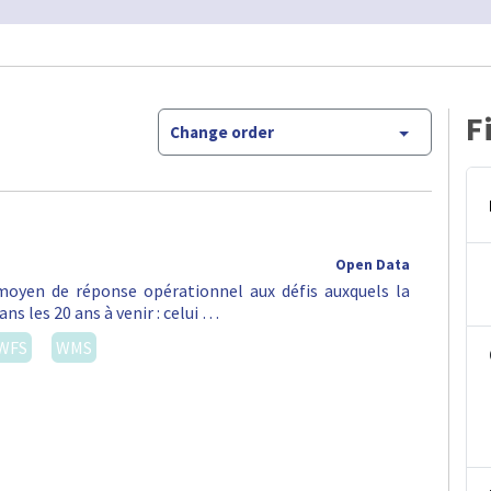
F
Change order
Open Data
oyen de réponse opérationnel aux défis auxquels la
ns les 20 ans à venir : celui …
WFS
WMS