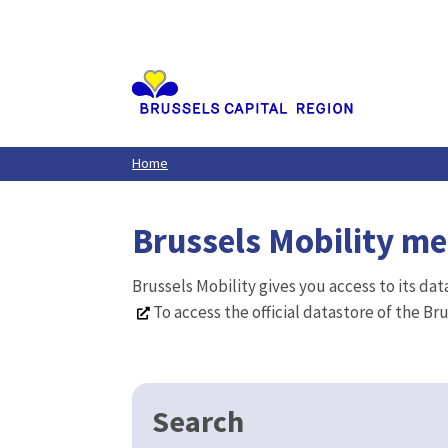
Aller
au
contenu
principal
Home
Brussels Mobility m
Brussels Mobility gives you access to its da
To access the official datastore of the Br
Search