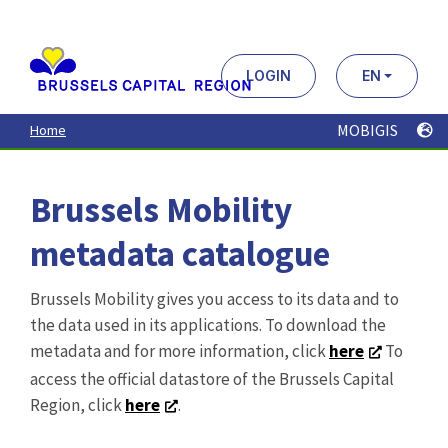
Aller
au
contenu
principal
LOGIN
EN
MOBIGIS
Home
Brussels Mobility
metadata catalogue
Brussels Mobility gives you access to its data and to
the data used in its applications. To download the
metadata and for more information, click
here
To
access the official datastore of the Brussels Capital
Region, click
here
.