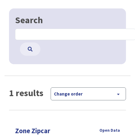
Search
1 results
Change order
Zone Zipcar
Open Data