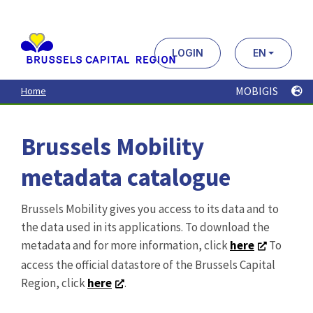
Aller
au
contenu
principal
LOGIN
EN
MOBIGIS
Home
Brussels Mobility
metadata catalogue
Brussels Mobility gives you access to its data and to
the data used in its applications. To download the
metadata and for more information, click
here
To
access the official datastore of the Brussels Capital
Region, click
here
.