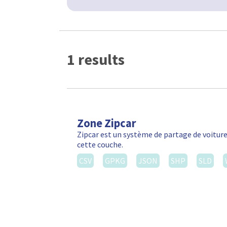
1 results
Zone Zipcar
Zipcar est un système de partage de voiture
cette couche.
CSV
GPKG
JSON
SHP
SLD