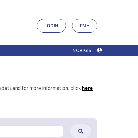
LOGIN
EN
MOBIGIS
tadata and for more information, click
here