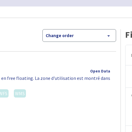
F
Change order
Open Data
 en free floating. La zone d'utilisation est montré dans
WFS
WMS