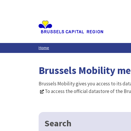
Aller
au
contenu
principal
Home
Brussels Mobility m
Brussels Mobility gives you access to its da
To access the official datastore of the Br
Search