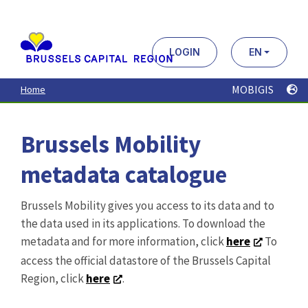
Aller
au
contenu
principal
LOGIN
EN
MOBIGIS
Home
Brussels Mobility
metadata catalogue
Brussels Mobility gives you access to its data and to
the data used in its applications. To download the
metadata and for more information, click
here
To
access the official datastore of the Brussels Capital
Region, click
here
.