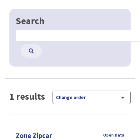
Search
1 results
Change order
Zone Zipcar
Open Data