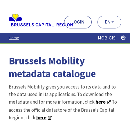
Aller
au
contenu
principal
LOGIN
EN
MOBIGIS
Home
Brussels Mobility
metadata catalogue
Brussels Mobility gives you access to its data and to
the data used in its applications. To download the
metadata and for more information, click
here
To
access the official datastore of the Brussels Capital
Region, click
here
.