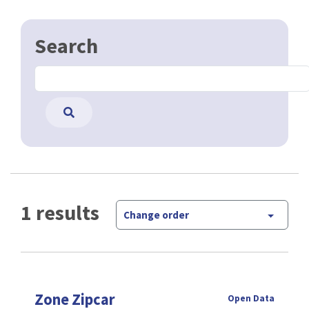
Search
1 results
Change order
Zone Zipcar
Open Data