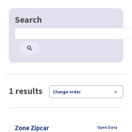
Search
1 results
Change order
Zone Zipcar
Open Data