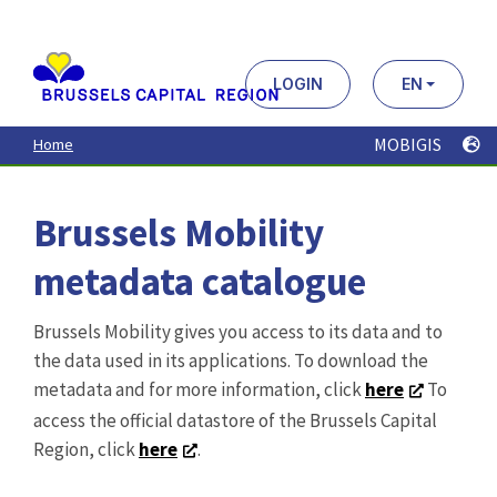
Aller
au
contenu
principal
LOGIN
EN
MOBIGIS
Home
Brussels Mobility
metadata catalogue
Brussels Mobility gives you access to its data and to
the data used in its applications. To download the
metadata and for more information, click
here
To
access the official datastore of the Brussels Capital
Region, click
here
.