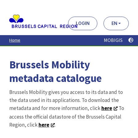
Aller
au
contenu
principal
LOGIN
EN
MOBIGIS
Home
Brussels Mobility
metadata catalogue
Brussels Mobility gives you access to its data and to
the data used in its applications. To download the
metadata and for more information, click
here
To
access the official datastore of the Brussels Capital
Region, click
here
.