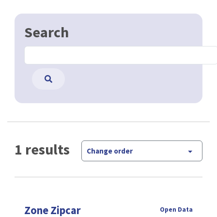
Search
1 results
Change order
Zone Zipcar
Open Data