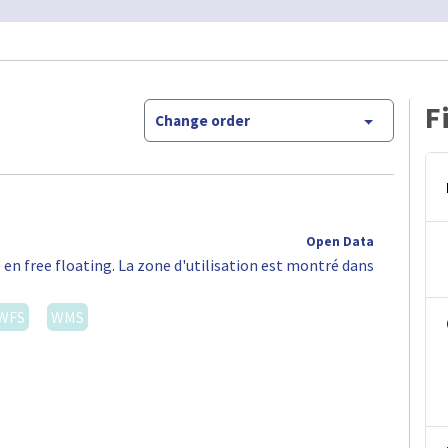
F
Change order
Open Data
 en free floating. La zone d'utilisation est montré dans
WFS
WMS