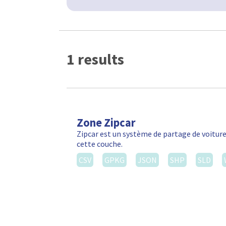
1 results
Zone Zipcar
Zipcar est un système de partage de voiture
cette couche.
CSV
GPKG
JSON
SHP
SLD