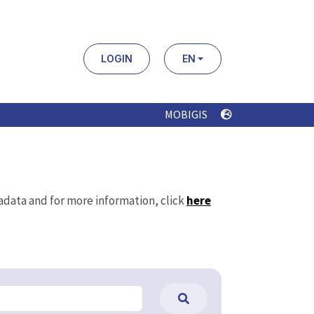
LOGIN
EN
MOBIGIS
tadata and for more information, click
here