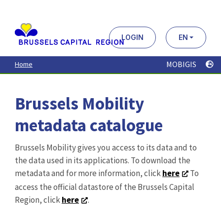
Aller
au
contenu
principal
LOGIN
EN
MOBIGIS
Home
Brussels Mobility
metadata catalogue
Brussels Mobility gives you access to its data and to
the data used in its applications. To download the
metadata and for more information, click
here
To
access the official datastore of the Brussels Capital
Region, click
here
.