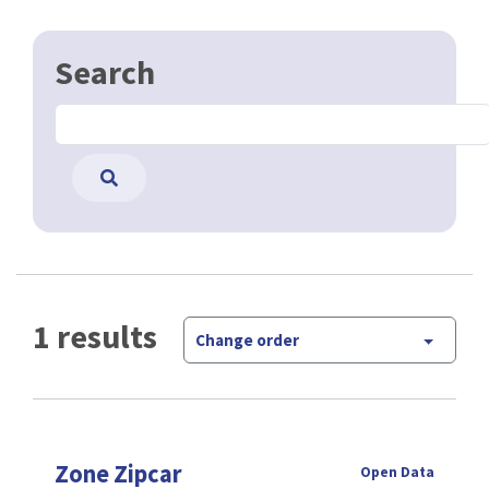
Search
1 results
Change order
Zone Zipcar
Open Data