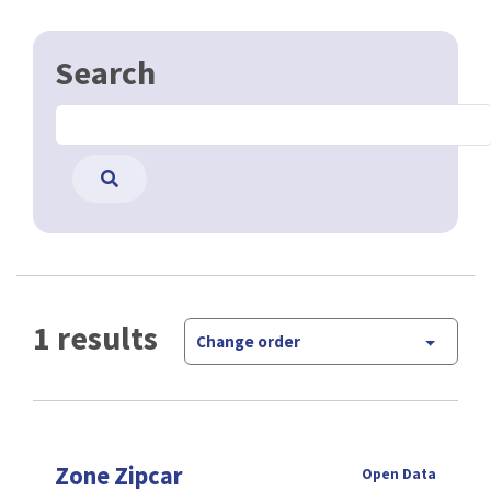
Search
1 results
Change order
Zone Zipcar
Open Data