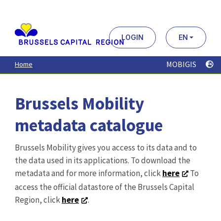
Aller
au
contenu
principal
LOGIN
EN
MOBIGIS
Home
Brussels Mobility
metadata catalogue
Brussels Mobility gives you access to its data and to
the data used in its applications. To download the
metadata and for more information, click
here
To
access the official datastore of the Brussels Capital
Region, click
here
.