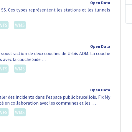
Open Data
 SS. Ces types représentent les stations et les tunnels
WFS
WMS
Open Data
a soustraction de deux couches de Urbis ADM. La couche
ns avec la couche Side …
WFS
WMS
Open Data
er des incidents dans l’espace public bruxellois. Fix My
lité en collaboration avec les communes et les …
WFS
WMS