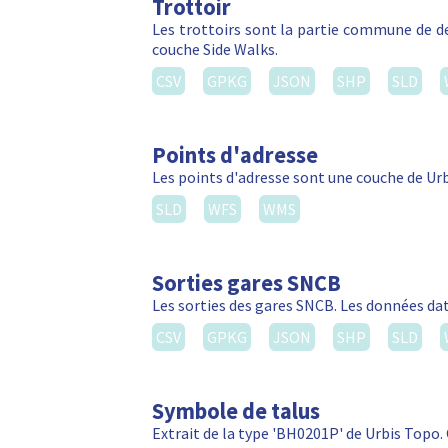
Trottoir
Les trottoirs sont la partie commune de d
couche Side Walks.
CSV
GPKG
JSON
SHP
SLD
Points d'adresse
Les points d'adresse sont une couche de Ur
SLD
WFS
WMS
Sorties gares SNCB
Les sorties des gares SNCB. Les données da
CSV
GPKG
JSON
SHP
SLD
Symbole de talus
Extrait de la type 'BH0201P' de Urbis Topo.