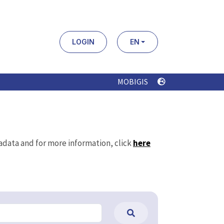
LOGIN
EN
MOBIGIS
tadata and for more information, click
here