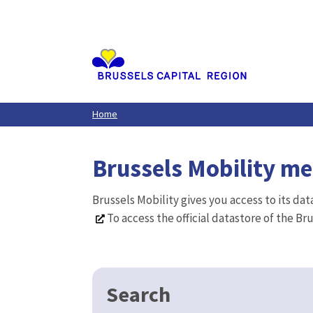
Aller
au
contenu
principal
Home
Brussels Mobility m
Brussels Mobility gives you access to its da
To access the official datastore of the Br
Search