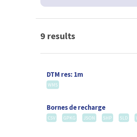
9 results
DTM res: 1m
WMS
Bornes de recharge
CSV
GPKG
JSON
SHP
SLD