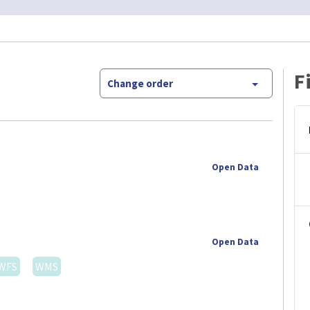
F
Change order
Open Data
Open Data
WFS
WMS