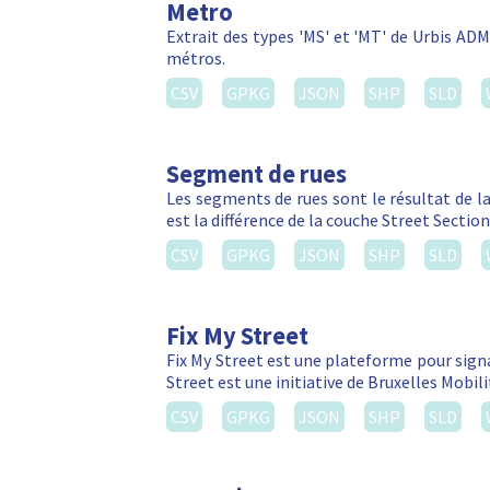
Metro
Extrait des types 'MS' et 'MT' de Urbis ADM
métros.
CSV
GPKG
JSON
SHP
SLD
Segment de rues
Les segments de rues sont le résultat de l
est la différence de la couche Street Sectio
CSV
GPKG
JSON
SHP
SLD
Fix My Street
Fix My Street est une plateforme pour signal
Street est une initiative de Bruxelles Mobi
CSV
GPKG
JSON
SHP
SLD