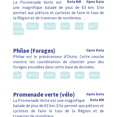
La Promenade Verte est
Data BM
Open Data
une magnifique balade de plus de 63 km. Elle
permet aux piétons et cyclistes de faire le tour de
la Région et de traverser de nombreux …
CSV
GPKG
JSON
SHP
SLD
WFS
WMS
Philae (Forages)
Open Data
Philae est le précécesseur d'Osiris. Cette couche
montre les coordination de chantier pour des
forages encodées dans cette base de données.
CSV
GPKG
JSON
SHP
WFS
WMS
Promenade verte (vélo)
Open Data
La Promenade Verte est une magnifique
Data BM
balade de plus de 63 km. Elle permet aux piétons et
cyclistes de faire le tour de la Région et de
traverser de nombreux …