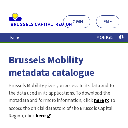
Aller
au
contenu
principal
LOGIN
EN
MOBIGIS
Home
Brussels Mobility
metadata catalogue
Brussels Mobility gives you access to its data and to
the data used in its applications. To download the
metadata and for more information, click
here
To
access the official datastore of the Brussels Capital
Region, click
here
.