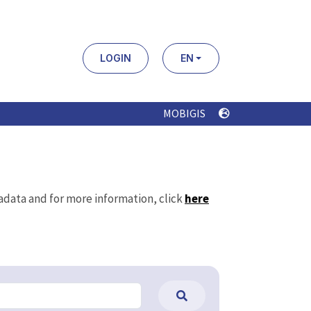
LOGIN
EN
MOBIGIS
tadata and for more information, click
here