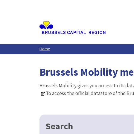
Aller
au
contenu
principal
Home
Brussels Mobility m
Brussels Mobility gives you access to its da
To access the official datastore of the Br
Search