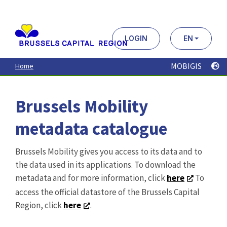
Aller
au
contenu
principal
LOGIN
EN
MOBIGIS
Home
Brussels Mobility
metadata catalogue
Brussels Mobility gives you access to its data and to
the data used in its applications. To download the
metadata and for more information, click
here
To
access the official datastore of the Brussels Capital
Region, click
here
.