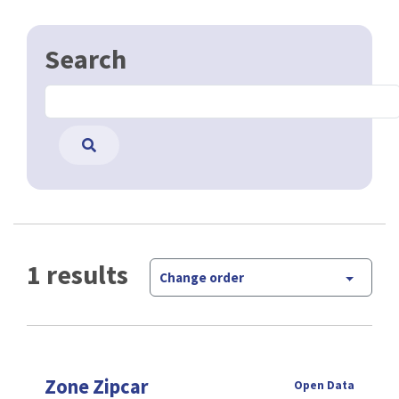
Search
1 results
Change order
Zone Zipcar
Open Data