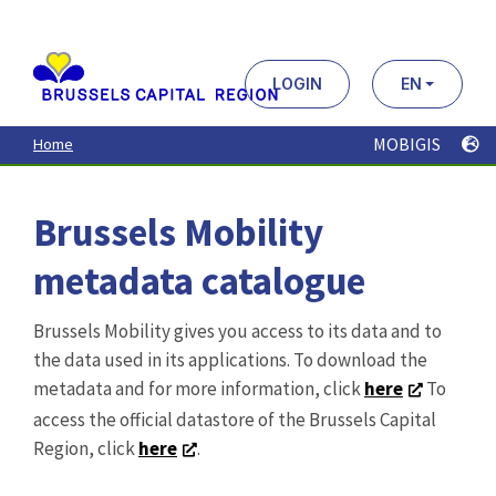
Aller
au
contenu
principal
LOGIN
EN
MOBIGIS
Home
Brussels Mobility
metadata catalogue
Brussels Mobility gives you access to its data and to
the data used in its applications. To download the
metadata and for more information, click
here
To
access the official datastore of the Brussels Capital
Region, click
here
.