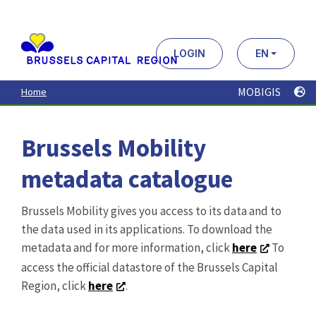
Aller
au
contenu
principal
LOGIN
EN
MOBIGIS
Home
Brussels Mobility
metadata catalogue
Brussels Mobility gives you access to its data and to
the data used in its applications. To download the
metadata and for more information, click
here
To
access the official datastore of the Brussels Capital
Region, click
here
.