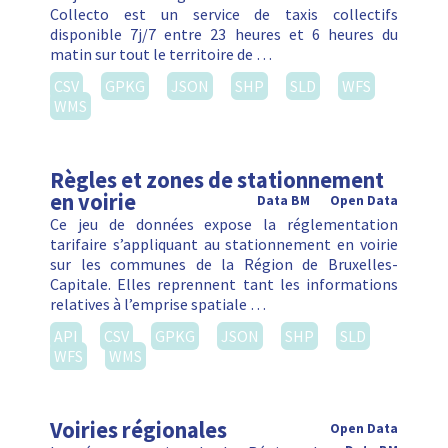
Collecto est un service de taxis collectifs
disponible 7j/7 entre 23 heures et 6 heures du
matin sur tout le territoire de …
CSV
GPKG
JSON
SHP
SLD
WFS
WMS
Règles et zones de stationnement
en voirie
Data BM
Open Data
Ce jeu de données expose la réglementation
tarifaire s’appliquant au stationnement en voirie
sur les communes de la Région de Bruxelles-
Capitale. Elles reprennent tant les informations
relatives à l’emprise spatiale …
API
CSV
GPKG
JSON
SHP
SLD
WFS
WMS
Voiries régionales
Open Data