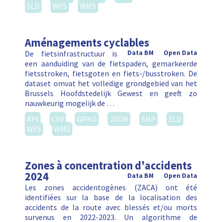
SLD
WFS
WMS
Aménagements cyclables
De fietsinfrastructuur is
Data BM
Open Data
een aanduiding van de fietspaden, gemarkeerde
fietsstroken, fietsgoten en fiets-/busstroken. De
dataset omvat het volledige grondgebied van het
Brussels Hoofdstedelijk Gewest en geeft zo
nauwkeurig mogelijk de …
API
CSV
GPKG
JSON
SHP
SLD
WFS
WMS
Zones à concentration d'accidents
2024
Data BM
Open Data
Les zones accidentogènes (ZACA) ont été
identifiées sur la base de la localisation des
accidents de la route avec blessés et/ou morts
survenus en 2022-2023. Un algorithme de