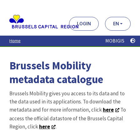
Aller
au
contenu
principal
LOGIN
EN
MOBIGIS
Home
Brussels Mobility
metadata catalogue
Brussels Mobility gives you access to its data and to
the data used in its applications. To download the
metadata and for more information, click
here
To
access the official datastore of the Brussels Capital
Region, click
here
.