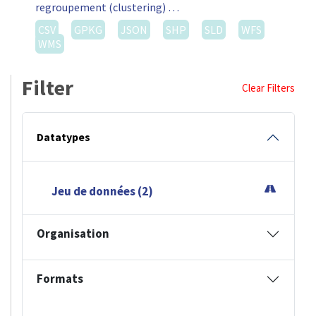
regroupement (clustering) …
CSV
GPKG
JSON
SHP
SLD
WFS
WMS
Filter
Clear Filters
Datatypes
Jeu de données (2)
Organisation
Formats