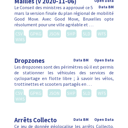
Mailles (v 2020-11-06)
Open Data
Le Conseil des ministres a approuvé ce 5
Data BM
mars la version finale du plan régional de mobilité
Good Move. Avec Good Move, Bruxelles opte
résolument pour une ville agréable et …
CSV
GPKG
JSON
SHP
SLD
WFS
WMS
Dropzones
Data BM
Open Data
Les dropzones sont des périmètres où il est permis
de stationner les véhicules des services de
cyclopartage en flotte libre ; à savoir les vélos,
trottinettes et scooters partagés en …
CSV
GPKG
JSON
SHP
SLD
WFS
WMS
Arrêts Collecto
Data BM
Open Data
Ce jeu de donnée géolocalise les arrêts Collecto.