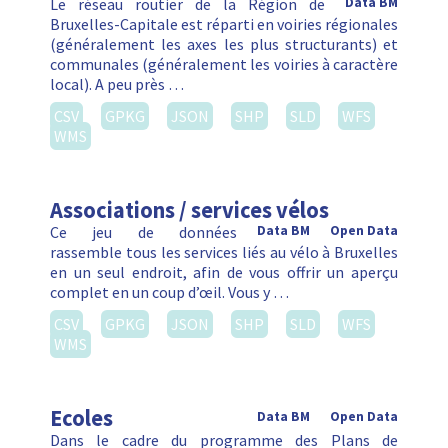
Le réseau routier de la Région de
Data BM
Bruxelles-Capitale est réparti en voiries régionales
(généralement les axes les plus structurants) et
communales (généralement les voiries à caractère
local). A peu près …
CSV
GPKG
JSON
SHP
SLD
WFS
WMS
Associations / services vélos
Ce jeu de données
Data BM
Open Data
rassemble tous les services liés au vélo à Bruxelles
en un seul endroit, afin de vous offrir un aperçu
complet en un coup d’œil. Vous y …
CSV
GPKG
JSON
SHP
SLD
WFS
WMS
Ecoles
Data BM
Open Data
Dans le cadre du programme des Plans de