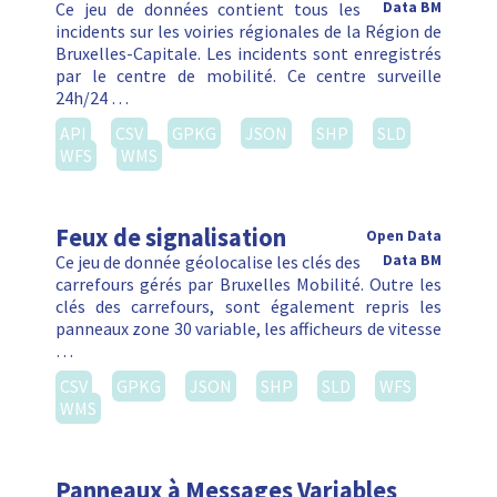
Ce jeu de données contient tous les
Data BM
incidents sur les voiries régionales de la Région de
Bruxelles-Capitale. Les incidents sont enregistrés
par le centre de mobilité. Ce centre surveille
24h/24 …
API
CSV
GPKG
JSON
SHP
SLD
WFS
WMS
Feux de signalisation
Open Data
Ce jeu de donnée géolocalise les clés des
Data BM
carrefours gérés par Bruxelles Mobilité. Outre les
clés des carrefours, sont également repris les
panneaux zone 30 variable, les afficheurs de vitesse
…
CSV
GPKG
JSON
SHP
SLD
WFS
WMS
Panneaux à Messages Variables