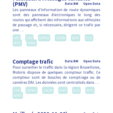
(PMV)
Data BM
Open Data
Les panneaux d'information de route dynamiques
sont des panneaux électroniques le long des
routes qui affichent des informations aux véhicules
de passage et, si nécessaire, dirigent ce trafic par
une …
API
CSV
GPKG
JSON
SHP
SLD
WFS
WMS
Comptage trafic
Data BM
Open Data
Pour surveiller le traffic dans la région Bruxelloise,
Mobiris dispose de quelques compteur traffic. Ce
compteur sont de boucles de comptrage ou de
caméras DAI. Les données sont centralisés dans …
CSV
GPKG
JSON
SHP
SLD
WFS
WMS