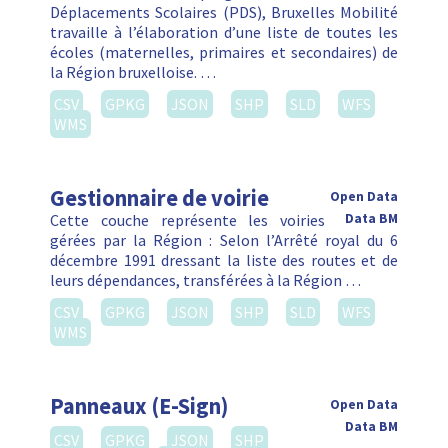
Déplacements Scolaires (PDS), Bruxelles Mobilité
travaille à l’élaboration d’une liste de toutes les
écoles (maternelles, primaires et secondaires) de
la Région bruxelloise. …
CSV
GPKG
JSON
SHP
SLD
WFS
WMS
Gestionnaire de voirie
Open Data
Cette couche représente les voiries
Data BM
gérées par la Région : Selon l’Arrêté royal du 6
décembre 1991 dressant la liste des routes et de
leurs dépendances, transférées à la Région …
CSV
GPKG
JSON
SHP
SLD
WFS
WMS
Panneaux (E-Sign)
Open Data
Data BM
CSV
GPKG
JSON
SHP