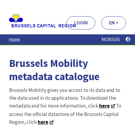
Aller
au
contenu
principal
LOGIN
EN
MOBIGIS
Home
Brussels Mobility
metadata catalogue
Brussels Mobility gives you access to its data and to
the data used in its applications. To download the
metadata and for more information, click
here
To
access the official datastore of the Brussels Capital
Region, click
here
.