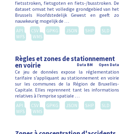
fietsstroken, fietsgoten en fiets-/busstroken. De
dataset omvat het volledige grondgebied van het
Brussels Hoofdstedelijk Gewest en geeft zo
nauwkeurig mogelijk de …
API
CSV
GPKG
JSON
SHP
SLD
WFS
WMS
Règles et zones de stationnement
en voirie
Data BM
Open Data
Ce jeu de données expose la réglementation
tarifaire s’appliquant au stationnement en voirie
sur les communes de la Région de Bruxelles-
Capitale. Elles reprennent tant les informations
relatives à l’emprise spatiale …
API
CSV
GPKG
JSON
SHP
SLD
WFS
WMS
Zones à concentration d'accidents