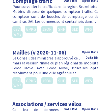
Comptage trafic
Data BM
Open Data
Pour surveiller le traffic dans la région Bruxelloise,
Mobiris dispose de quelques compteur traffic. Ce
compteur sont de boucles de comptrage ou de
caméras DAI. Les données sont centralisés dans …
CSV
GPKG
JSON
SHP
SLD
WFS
WMS
Mailles (v 2020-11-06)
Open Data
Le Conseil des ministres a approuvé ce 5
Data BM
mars la version finale du plan régional de mobilité
Good Move. Avec Good Move, Bruxelles opte
résolument pour une ville agréable et …
CSV
GPKG
JSON
SHP
SLD
WFS
WMS
Associations / services vélos
Ce jeu de données
Data BM
Open Data