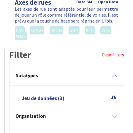
Axes de rues
Data BM
Open Data
Les axes de rue sont adaptés pour leur permettre
de jouer un rôle comme référentiel de voiries. Il est
prévu que la couche de base sera réprise en Urbis.
CSV
GPKG
JSON
SHP
SLD
WFS
WMS
Filter
Clear Filters
Datatypes
Jeu de données (3)
Organisation