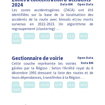
2024
Data BM
Open Data
Les zones accidentogènes (ZACA) ont été
identifiées sur la base de la localisation des
accidents de la route avec blessés et/ou morts
survenus en 2022-2023. Un algorithme de
regroupement (clustering) …
CSV
GPKG
JSON
SHP
SLD
WFS
WMS
Gestionnaire de voirie
Open Data
Cette couche représente les voiries
Data BM
gérées par la Région : Selon l’Arrêté royal du 6
décembre 1991 dressant la liste des routes et de
leurs dépendances, transférées à la Région …
CSV
GPKG
JSON
SHP
SLD
WFS
WMS