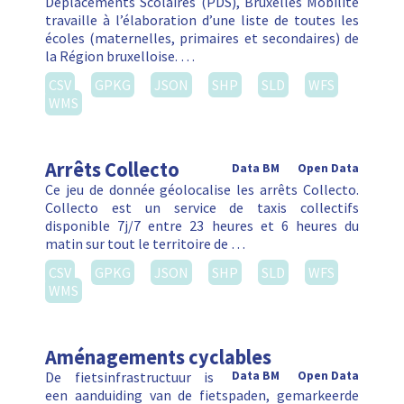
Déplacements Scolaires (PDS), Bruxelles Mobilité
travaille à l’élaboration d’une liste de toutes les
écoles (maternelles, primaires et secondaires) de
la Région bruxelloise. …
CSV
GPKG
JSON
SHP
SLD
WFS
WMS
Arrêts Collecto
Data BM
Open Data
Ce jeu de donnée géolocalise les arrêts Collecto.
Collecto est un service de taxis collectifs
disponible 7j/7 entre 23 heures et 6 heures du
matin sur tout le territoire de …
CSV
GPKG
JSON
SHP
SLD
WFS
WMS
Aménagements cyclables
De fietsinfrastructuur is
Data BM
Open Data
een aanduiding van de fietspaden, gemarkeerde