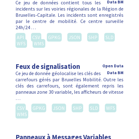
Ce jeu de données contient tous les
Data BM
incidents sur les voiries régionales de la Région de
Bruxelles-Capitale. Les incidents sont enregistrés
par le centre de mobilité. Ce centre surveille
24h/24 …
API
CSV
GPKG
JSON
SHP
SLD
WFS
WMS
Feux de signalisation
Open Data
Ce jeu de donnée géolocalise les clés des
Data BM
carrefours gérés par Bruxelles Mobilité. Outre les
clés des carrefours, sont également repris les
panneaux zone 30 variable, les afficheurs de vitesse
…
CSV
GPKG
JSON
SHP
SLD
WFS
WMS
Panneaux à Messages Variables