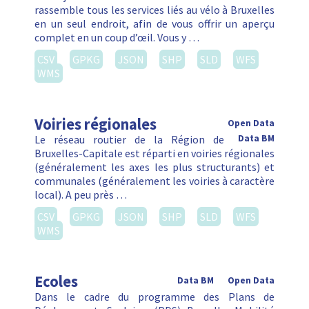
rassemble tous les services liés au vélo à Bruxelles
en un seul endroit, afin de vous offrir un aperçu
complet en un coup d’œil. Vous y …
CSV
GPKG
JSON
SHP
SLD
WFS
WMS
Voiries régionales
Open Data
Le réseau routier de la Région de
Data BM
Bruxelles-Capitale est réparti en voiries régionales
(généralement les axes les plus structurants) et
communales (généralement les voiries à caractère
local). A peu près …
CSV
GPKG
JSON
SHP
SLD
WFS
WMS
Ecoles
Data BM
Open Data
Dans le cadre du programme des Plans de