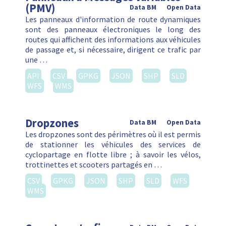
(PMV)
Data BM
Open Data
Les panneaux d'information de route dynamiques
sont des panneaux électroniques le long des
routes qui affichent des informations aux véhicules
de passage et, si nécessaire, dirigent ce trafic par
une …
API
CSV
GPKG
JSON
SHP
SLD
WFS
WMS
Dropzones
Data BM
Open Data
Les dropzones sont des périmètres où il est permis
de stationner les véhicules des services de
cyclopartage en flotte libre ; à savoir les vélos,
trottinettes et scooters partagés en …
CSV
GPKG
JSON
SHP
SLD
WFS
WMS