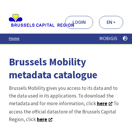
Aller
au
contenu
principal
LOGIN
EN
MOBIGIS
Home
Brussels Mobility
metadata catalogue
Brussels Mobility gives you access to its data and to
the data used in its applications. To download the
metadata and for more information, click
here
To
access the official datastore of the Brussels Capital
Region, click
here
.