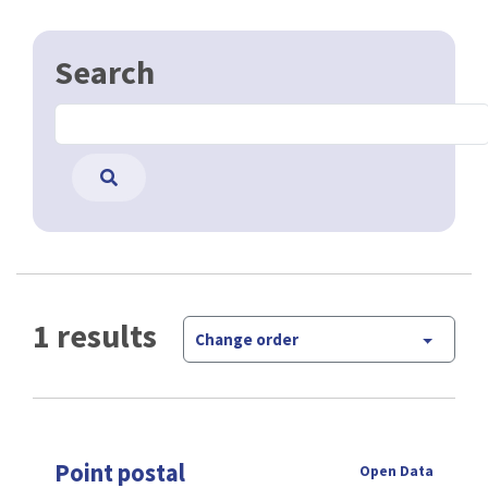
Search
1 results
Change order
Point postal
Open Data