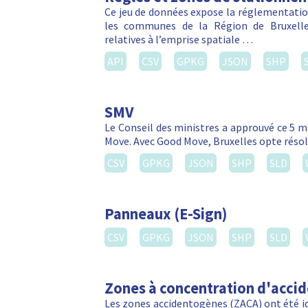
Ce jeu de données expose la réglementation
les communes de la Région de Bruxelles
relatives à l’emprise spatiale …
API
CSV
GPKG
JSON
SHP
SMV
Le Conseil des ministres a approuvé ce 5 m
Move. Avec Good Move, Bruxelles opte réso
CSV
GPKG
JSON
SHP
SLD
Panneaux (E-Sign)
CSV
GPKG
JSON
SHP
SLD
Zones à concentration d'acci
Les zones accidentogènes (ZACA) ont été ide