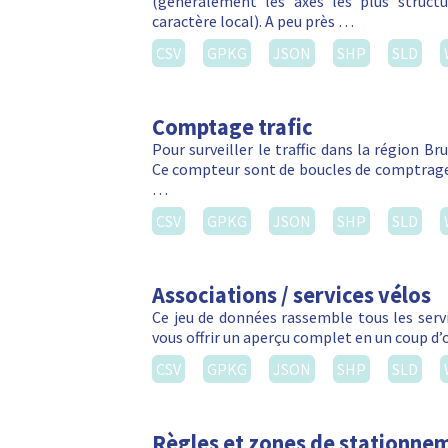
(généralement les axes les plus struct
caractère local). A peu près …
CSV
GPKG
JSON
SHP
SLD
Comptage trafic
Pour surveiller le traffic dans la région Br
Ce compteur sont de boucles de comptrage 
…
CSV
GPKG
JSON
SHP
SLD
Associations / services vélos
Ce jeu de données rassemble tous les servic
vous offrir un aperçu complet en un coup d’
CSV
GPKG
JSON
SHP
SLD
Règles et zones de stationnem