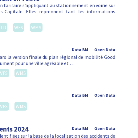
 tarifaire s’appliquant au stationnement en voirie sur
-Capitale. Elles reprennent tant les informations
SLD
WFS
WMS
Data BM
Open Data
ars la version finale du plan régional de mobilité Good
lument pour une ville agréable et …
WFS
WMS
Data BM
Open Data
WFS
WMS
dents 2024
Data BM
Open Data
ntifiées sur la base de la localisation des accidents de