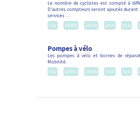
Le nombre de cyclistes est compté à diffé
D'autres compteurs seront ajoutés durant l
services …
CSV
GPKG
JSON
SHP
SLD
Pompes à vélo
Les pompes à vélo et bornes de réparat
Mobilité.
CSV
GPKG
JSON
SHP
SLD