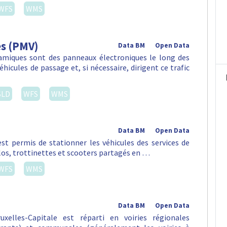
WFS
WMS
es (PMV)
Data BM
Open Data
amiques sont des panneaux électroniques le long des
hicules de passage et, si nécessaire, dirigent ce trafic
SLD
WFS
WMS
Data BM
Open Data
st permis de stationner les véhicules des services de
vélos, trottinettes et scooters partagés en …
WFS
WMS
Data BM
Open Data
xelles-Capitale est réparti en voiries régionales