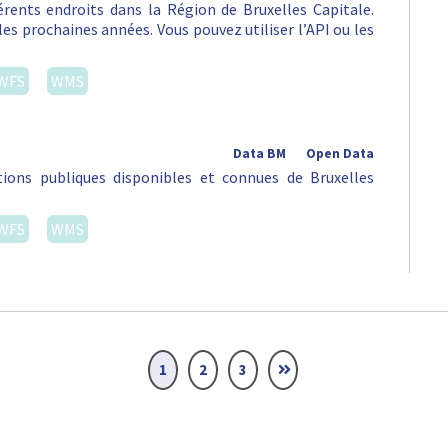
rents endroits dans la Région de Bruxelles Capitale.
es prochaines années. Vous pouvez utiliser l’API ou les
WFS
WMS
Data BM
Open Data
ions publiques disponibles et connues de Bruxelles
WFS
WMS
1
2
3