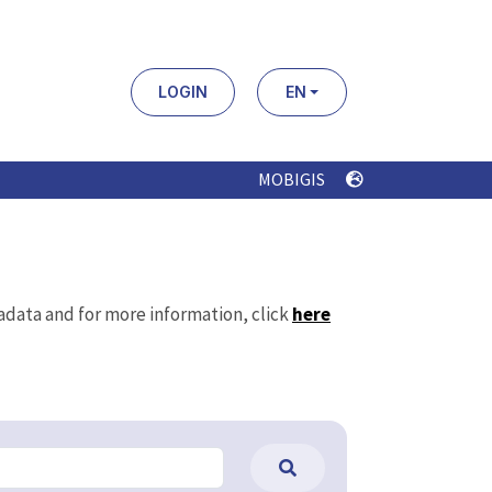
LOGIN
EN
MOBIGIS
tadata and for more information, click
here