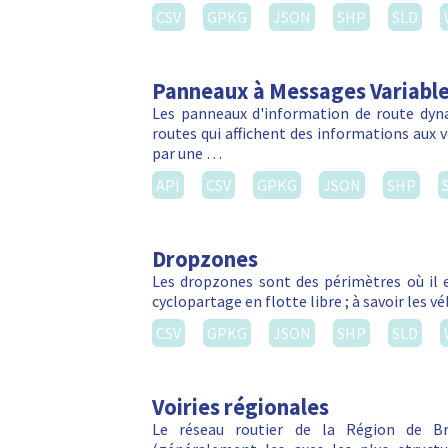
CSV
GPKG
JSON
SHP
SLD
Panneaux à Messages Variabl
Les panneaux d'information de route dyn
routes qui affichent des informations aux vé
par une …
API
CSV
GPKG
JSON
SHP
Dropzones
Les dropzones sont des périmètres où il e
cyclopartage en flotte libre ; à savoir les 
CSV
GPKG
JSON
SHP
SLD
Voiries régionales
Le réseau routier de la Région de Bru