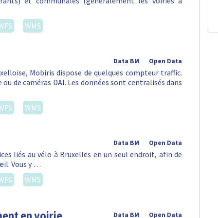
urants) et communales (généralement les voiries à
WFS
WMS
Data BM
Open Data
uxelloise, Mobiris dispose de quelques compteur traffic.
ou de caméras DAI. Les données sont centralisés dans
WFS
WMS
Data BM
Open Data
es liés au vélo à Bruxelles en un seul endroit, afin de
œil. Vous y …
WFS
WMS
ent en voirie
Data BM
Open Data