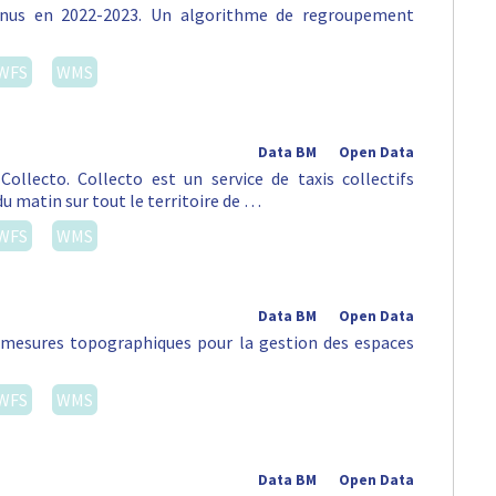
venus en 2022-2023. Un algorithme de regroupement
WFS
WMS
Data BM
Open Data
ollecto. Collecto est un service de taxis collectifs
du matin sur tout le territoire de …
WFS
WMS
Data BM
Open Data
s mesures topographiques pour la gestion des espaces
WFS
WMS
Data BM
Open Data