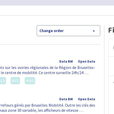
F
Change order
Data BM
Open Data
ts sur les voiries régionales de la Région de Bruxelles-
 le centre de mobilité. Ce centre surveille 24h/24 …
SLD
WFS
WMS
Data BM
Open Data
rrefours gérés par Bruxelles Mobilité. Outre les clés des
aux zone 30 variable, les afficheurs de vitesse …