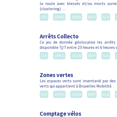
la route avec blessés et/ou morts sur
(clustering) …
CSV
GPKG
JSON
SHP
SLD
Arrêts Collecto
Ce jeu de donnée géolocalise les arrêts C
disponible 7j/7 entre 23 heures et 6 heures 
CSV
GPKG
JSON
SHP
SLD
Zones vertes
Les espaces verts sont inventarié par de
verts qui appartient à Bruxelles Mobilité.
CSV
GPKG
JSON
SHP
SLD
Comptage vélos