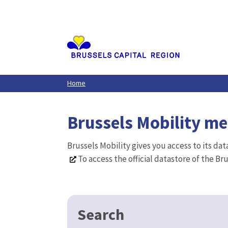
Aller
au
contenu
principal
Home
Brussels Mobility m
Brussels Mobility gives you access to its da
To access the official datastore of the Br
Search