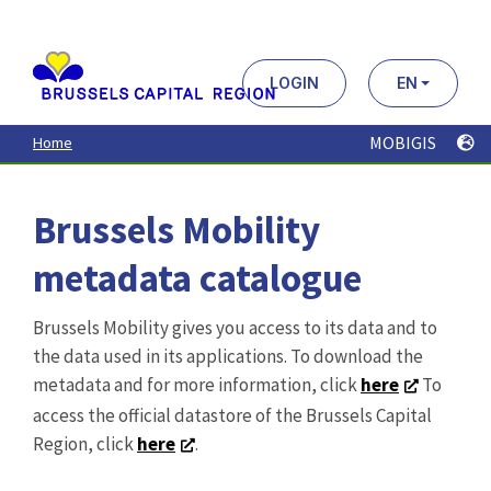
Aller
au
contenu
principal
LOGIN
EN
MOBIGIS
Home
Brussels Mobility
metadata catalogue
Brussels Mobility gives you access to its data and to
the data used in its applications. To download the
metadata and for more information, click
here
To
access the official datastore of the Brussels Capital
Region, click
here
.