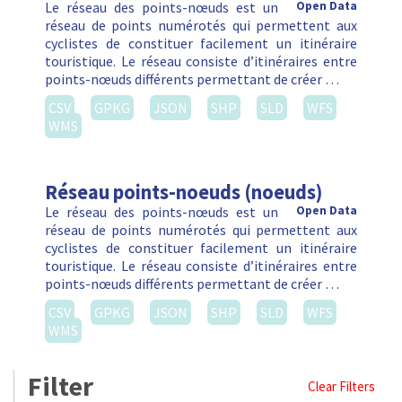
Le réseau des points-nœuds est un
Open Data
réseau de points numérotés qui permettent aux
cyclistes de constituer facilement un itinéraire
touristique. Le réseau consiste d’itinéraires entre
points-nœuds différents permettant de créer …
CSV
GPKG
JSON
SHP
SLD
WFS
WMS
Réseau points-noeuds (noeuds)
Le réseau des points-nœuds est un
Open Data
réseau de points numérotés qui permettent aux
cyclistes de constituer facilement un itinéraire
touristique. Le réseau consiste d’itinéraires entre
points-nœuds différents permettant de créer …
CSV
GPKG
JSON
SHP
SLD
WFS
WMS
Filter
Clear Filters