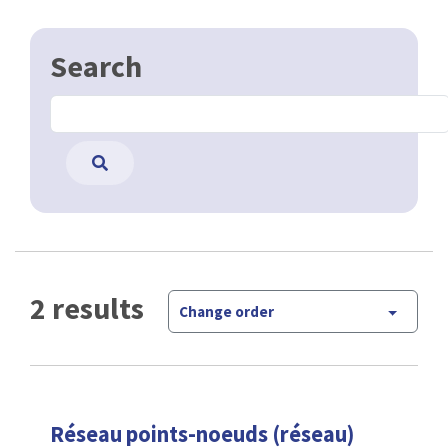
Search
2 results
Change order
Réseau points-noeuds (réseau)