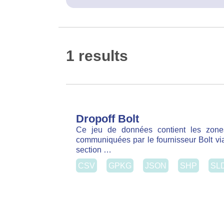
1 results
Dropoff Bolt
Ce jeu de données contient les zones de d
par le fournisseur Bolt via son service GBF
CSV
GPKG
JSON
SHP
SLD