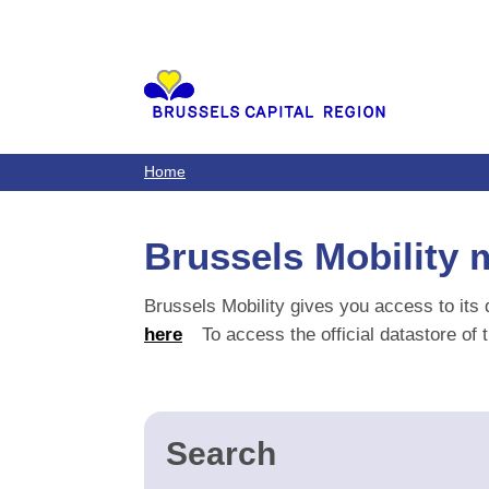
au
contenu
principal
Home
Brussels Mobility m
Brussels Mobility gives you access to its da
To access the official datastore of the Br
Search