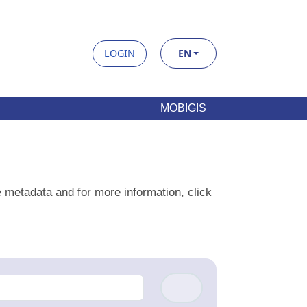
LOGIN
EN
MOBIGIS
tadata and for more information, click
here