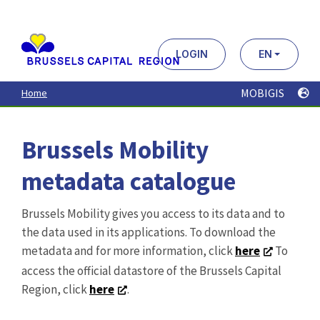
Aller
au
contenu
principal
LOGIN
EN
MOBIGIS
Home
Brussels Mobility
metadata catalogue
Brussels Mobility gives you access to its data and to
the data used in its applications. To download the
metadata and for more information, click
here
To
access the official datastore of the Brussels Capital
Region, click
here
.