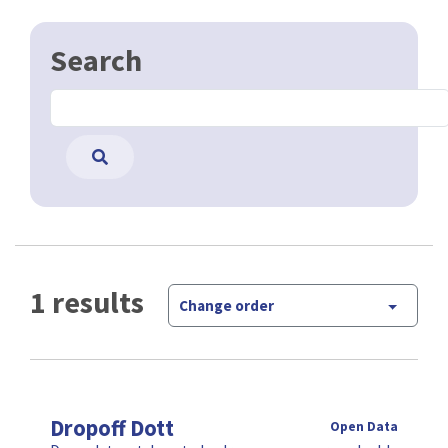
Search
1 results
Change order
Dropoff Dott
Open Data
Deze dataset bevat de dropzones voor gedeelde