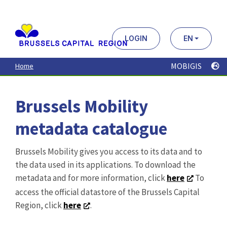
Aller
au
contenu
principal
LOGIN
EN
MOBIGIS
Home
Brussels Mobility
metadata catalogue
Brussels Mobility gives you access to its data and to
the data used in its applications. To download the
metadata and for more information, click
here
To
access the official datastore of the Brussels Capital
Region, click
here
.