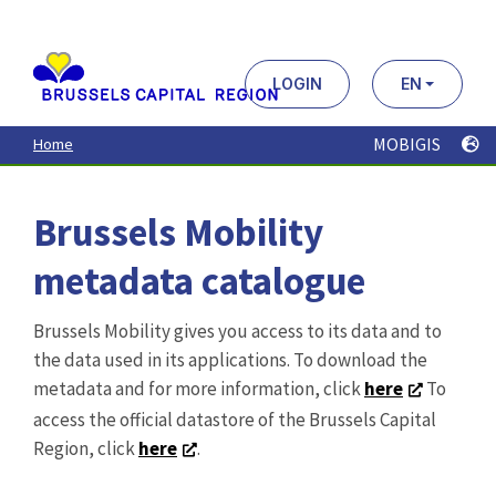
Aller
au
contenu
principal
LOGIN
EN
MOBIGIS
Home
Brussels Mobility
metadata catalogue
Brussels Mobility gives you access to its data and to
the data used in its applications. To download the
metadata and for more information, click
here
To
access the official datastore of the Brussels Capital
Region, click
here
.