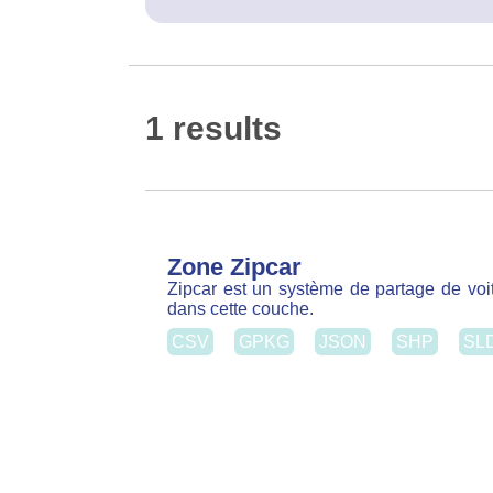
Zone Zipcar
Zipcar est un système de partage de voiture
cette couche.
CSV
GPKG
JSON
SHP
SLD