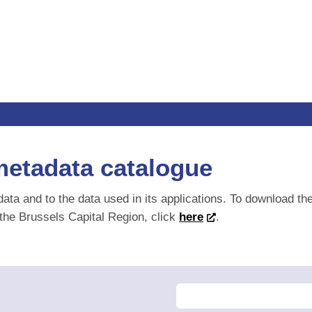
etadata catalogue
ta and to the data used in its applications. To download the me
ussels Capital Region, click
here
.
F
Change order