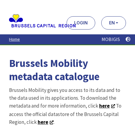
Aller
au
contenu
principal
LOGIN
EN
MOBIGIS
Home
Brussels Mobility
metadata catalogue
Brussels Mobility gives you access to its data and to
the data used in its applications. To download the
metadata and for more information, click
here
To
access the official datastore of the Brussels Capital
Region, click
here
.