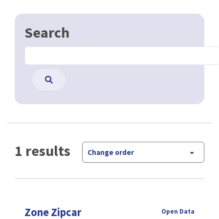
Search
1 results
Change order
Zone Zipcar
Open Data