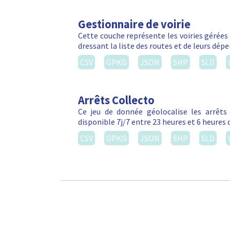
Gestionnaire de voirie
Cette couche représente les voiries gérées 
dressant la liste des routes et de leurs dé
CSV
GPKG
JSON
SHP
SLD
Arrêts Collecto
Ce jeu de donnée géolocalise les arrêts C
disponible 7j/7 entre 23 heures et 6 heures 
CSV
GPKG
JSON
SHP
SLD