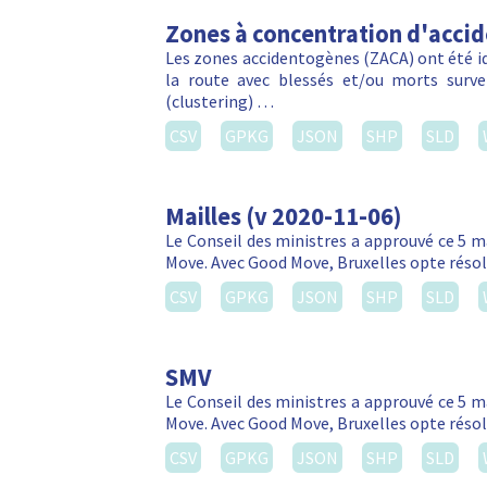
Zones à concentration d'acci
Les zones accidentogènes (ZACA) ont été ide
la route avec blessés et/ou morts sur
(clustering) …
CSV
GPKG
JSON
SHP
SLD
Mailles (v 2020-11-06)
Le Conseil des ministres a approuvé ce 5 m
Move. Avec Good Move, Bruxelles opte réso
CSV
GPKG
JSON
SHP
SLD
SMV
Le Conseil des ministres a approuvé ce 5 m
Move. Avec Good Move, Bruxelles opte réso
CSV
GPKG
JSON
SHP
SLD