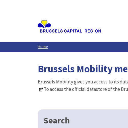
Aller
au
contenu
principal
Home
Brussels Mobility m
Brussels Mobility gives you access to its da
To access the official datastore of the Br
Search