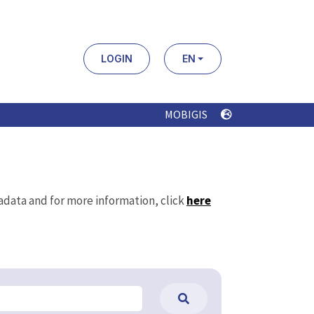
LOGIN
EN
MOBIGIS
tadata and for more information, click
here