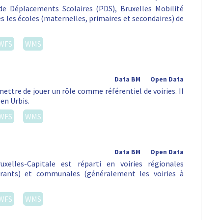
e Déplacements Scolaires (PDS), Bruxelles Mobilité
tes les écoles (maternelles, primaires et secondaires) de
WFS
WMS
Data BM
Open Data
ettre de jouer un rôle comme référentiel de voiries. Il
 en Urbis.
WFS
WMS
Data BM
Open Data
xelles-Capitale est réparti en voiries régionales
urants) et communales (généralement les voiries à
WFS
WMS