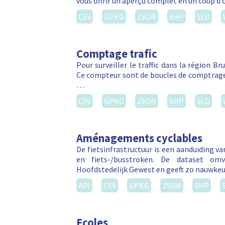
vous offrir un aperçu complet en un coup d’
CSV
GPKG
JSON
SHP
SLD
Comptage trafic
Pour surveiller le traffic dans la région Br
Ce compteur sont de boucles de comptrage 
…
CSV
GPKG
JSON
SHP
SLD
Aménagements cyclables
De fietsinfrastructuur is een aanduiding v
en fiets-/busstroken. De dataset om
Hoofdstedelijk Gewest en geeft zo nauwkeu
API
CSV
GPKG
JSON
SHP
Ecoles