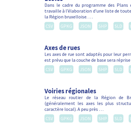
Dans le cadre du programme des Plans d
travaille à l’élaboration d’une liste de tou
la Région bruxelloise. …
CSV
GPKG
JSON
SHP
SLD
Axes de rues
Les axes de rue sont adaptés pour leur perm
est prévu que la couche de base sera réprise
CSV
GPKG
JSON
SHP
SLD
Voiries régionales
Le réseau routier de la Région de Bru
(généralement les axes les plus struct
caractère local). A peu près …
CSV
GPKG
JSON
SHP
SLD