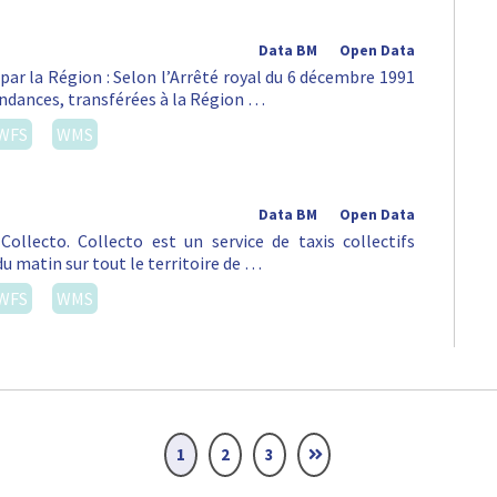
Data BM
Open Data
par la Région : Selon l’Arrêté royal du 6 décembre 1991
pendances, transférées à la Région …
WFS
WMS
Data BM
Open Data
ollecto. Collecto est un service de taxis collectifs
du matin sur tout le territoire de …
WFS
WMS
1
2
3