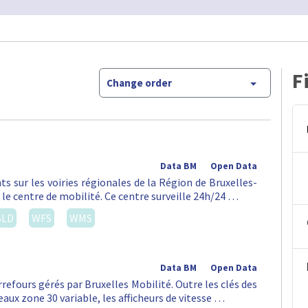
F
Change order
Data BM
Open Data
ts sur les voiries régionales de la Région de Bruxelles-
 le centre de mobilité. Ce centre surveille 24h/24 …
SLD
WFS
WMS
Data BM
Open Data
rrefours gérés par Bruxelles Mobilité. Outre les clés des
aux zone 30 variable, les afficheurs de vitesse …