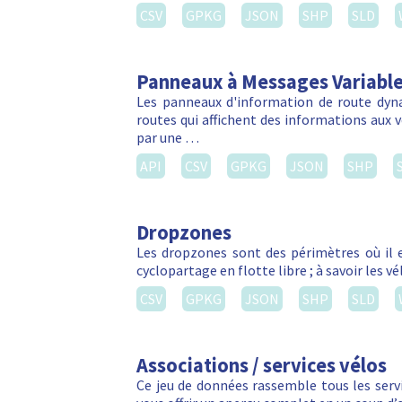
CSV
GPKG
JSON
SHP
SLD
Panneaux à Messages Variabl
Les panneaux d'information de route dyn
routes qui affichent des informations aux vé
par une …
API
CSV
GPKG
JSON
SHP
Dropzones
Les dropzones sont des périmètres où il e
cyclopartage en flotte libre ; à savoir les 
CSV
GPKG
JSON
SHP
SLD
Associations / services vélos
Ce jeu de données rassemble tous les servic