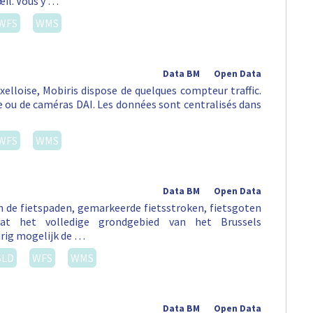
œil. Vous y …
WFS
WMS
Data BM
Open Data
uxelloise, Mobiris dispose de quelques compteur traffic.
ou de caméras DAI. Les données sont centralisés dans
WFS
WMS
Data BM
Open Data
an de fietspaden, gemarkeerde fietsstroken, fietsgoten
vat het volledige grondgebied van het Brussels
rig mogelijk de …
SLD
WFS
WMS
Data BM
Open Data