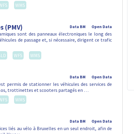
WFS
WMS
es (PMV)
Data BM
Open Data
amiques sont des panneaux électroniques le long des
hicules de passage et, si nécessaire, dirigent ce trafic
SLD
WFS
WMS
Data BM
Open Data
st permis de stationner les véhicules des services de
vélos, trottinettes et scooters partagés en …
WFS
WMS
Data BM
Open Data
es liés au vélo à Bruxelles en un seul endroit, afin de