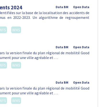
dents 2024
Data BM
Open Data
ntifiées sur la base de la localisation des accidents de
venus en 2022-2023. Un algorithme de regroupement
WFS
WMS
Data BM
Open Data
ars la version finale du plan régional de mobilité Good
lument pour une ville agréable et …
WFS
WMS
Data BM
Open Data
ars la version finale du plan régional de mobilité Good
lument pour une ville agréable et …
WFS
WMS