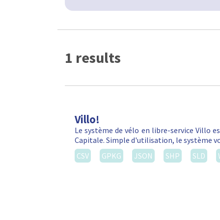
1 results
Villo!
Le système de vélo en libre-service Villo e
Capitale. Simple d'utilisation, le système 
CSV
GPKG
JSON
SHP
SLD