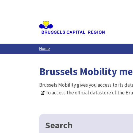
Aller
au
contenu
principal
Home
Brussels Mobility m
Brussels Mobility gives you access to its da
To access the official datastore of the Br
Search