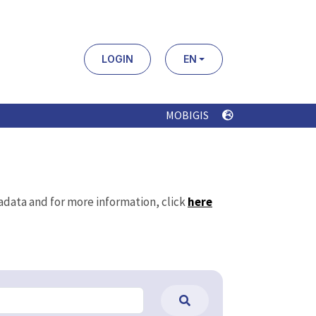
LOGIN
EN
MOBIGIS
tadata and for more information, click
here