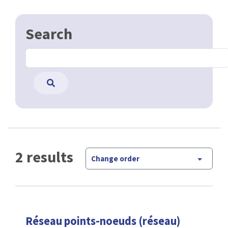
Search
2 results
Change order
Réseau points-noeuds (réseau)