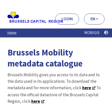
Aller
au
contenu
principal
LOGIN
EN
MOBIGIS
Home
Brussels Mobility
metadata catalogue
Brussels Mobility gives you access to its data and to
the data used in its applications. To download the
metadata and for more information, click
here
To
access the official datastore of the Brussels Capital
Region, click
here
.