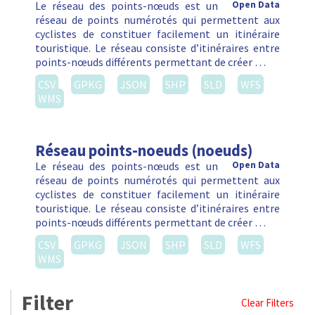
Le réseau des points-nœuds est un
Open Data
réseau de points numérotés qui permettent aux
cyclistes de constituer facilement un itinéraire
touristique. Le réseau consiste d’itinéraires entre
points-nœuds différents permettant de créer …
CSV
GPKG
JSON
SHP
SLD
WFS
WMS
Réseau points-noeuds (noeuds)
Le réseau des points-nœuds est un
Open Data
réseau de points numérotés qui permettent aux
cyclistes de constituer facilement un itinéraire
touristique. Le réseau consiste d’itinéraires entre
points-nœuds différents permettant de créer …
CSV
GPKG
JSON
SHP
SLD
WFS
WMS
Filter
Clear Filters