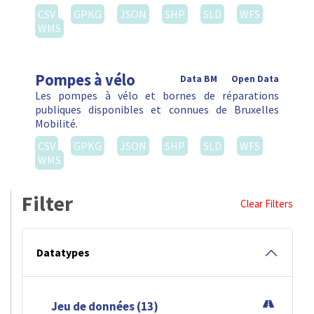
CSV
GPKG
JSON
SHP
SLD
WFS
WMS
Pompes à vélo
Data BM
Open Data
Les pompes à vélo et bornes de réparations
publiques disponibles et connues de Bruxelles
Mobilité.
CSV
GPKG
JSON
SHP
SLD
WFS
WMS
Filter
Clear Filters
Datatypes
Jeu de données (13)