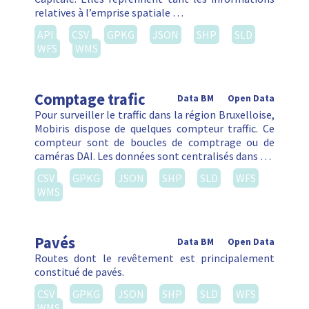
relatives à l’emprise spatiale …
API
CSV
GPKG
JSON
SHP
SLD
WFS
WMS
Comptage trafic
Data BM
Open Data
Pour surveiller le traffic dans la région Bruxelloise,
Mobiris dispose de quelques compteur traffic. Ce
compteur sont de boucles de comptrage ou de
caméras DAI. Les données sont centralisés dans …
CSV
GPKG
JSON
SHP
SLD
WFS
WMS
Pavés
Data BM
Open Data
Routes dont le revêtement est principalement
constitué de pavés.
CSV
GPKG
JSON
SHP
SLD
WFS
WMS