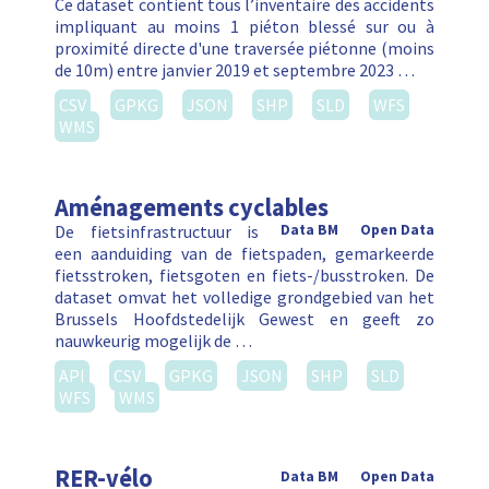
Ce dataset contient tous l’inventaire des accidents
impliquant au moins 1 piéton blessé sur ou à
proximité directe d'une traversée piétonne (moins
de 10m) entre janvier 2019 et septembre 2023 …
CSV
GPKG
JSON
SHP
SLD
WFS
WMS
Aménagements cyclables
De fietsinfrastructuur is
Data BM
Open Data
een aanduiding van de fietspaden, gemarkeerde
fietsstroken, fietsgoten en fiets-/busstroken. De
dataset omvat het volledige grondgebied van het
Brussels Hoofdstedelijk Gewest en geeft zo
nauwkeurig mogelijk de …
API
CSV
GPKG
JSON
SHP
SLD
WFS
WMS
RER-vélo
Data BM
Open Data