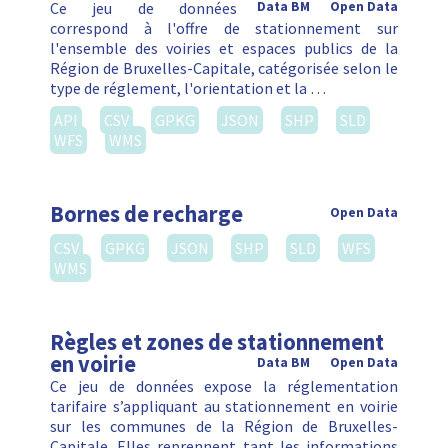
Ce jeu de données
Data BM
Open Data
correspond à l'offre de stationnement sur
l'ensemble des voiries et espaces publics de la
Région de Bruxelles-Capitale, catégorisée selon le
type de réglement, l'orientation et la …
API
CSV
GPKG
JSON
SHP
SLD
WFS
WMS
Bornes de recharge
Open Data
CSV
GPKG
JSON
SHP
SLD
WFS
WMS
Règles et zones de stationnement
en voirie
Data BM
Open Data
Ce jeu de données expose la réglementation
tarifaire s’appliquant au stationnement en voirie
sur les communes de la Région de Bruxelles-
Capitale. Elles reprennent tant les informations