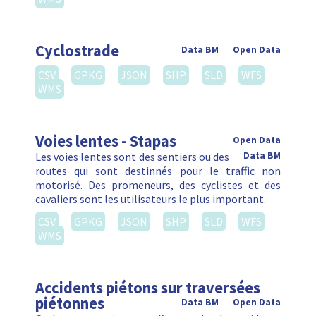
Cyclostrade
Data BM
Open Data
CSV
GPKG
JSON
SHP
SLD
WFS
WMS
Voies lentes - Stapas
Open Data
Les voies lentes sont des sentiers ou des
Data BM
routes qui sont destinnés pour le traffic non
motorisé. Des promeneurs, des cyclistes et des
cavaliers sont les utilisateurs le plus important.
CSV
GPKG
JSON
SHP
SLD
WFS
WMS
Accidents piétons sur traversées
piétonnes
Data BM
Open Data