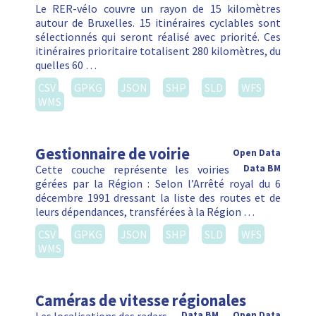
Le RER-vélo couvre un rayon de 15 kilomètres
autour de Bruxelles. 15 itinéraires cyclables sont
sélectionnés qui seront réalisé avec priorité. Ces
itinéraires prioritaire totalisent 280 kilomètres, du
quelles 60 …
CSV
GPKG
JSON
SHP
SLD
WFS
WMS
Gestionnaire de voirie
Open Data
Cette couche représente les voiries
Data BM
gérées par la Région : Selon l’Arrêté royal du 6
décembre 1991 dressant la liste des routes et de
leurs dépendances, transférées à la Région …
CSV
GPKG
JSON
SHP
SLD
WFS
WMS
Caméras de vitesse régionales
Data BM
Open Data