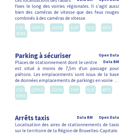
Les localisations des radars
fixes le long des voiries régionales. Il s'agit aussi
bien des caméras de vitesse que des feux rouges
combinés à des caméras de vitesse.
CSV
GPKG
JSON
SHP
SLD
WFS
WMS
Parking à sécuriser
Open Data
Places de stationnement dont le centre
Data BM
est situé à moins de 7,5m d’un passage pour
piétons. Les emplacements sont issus de la base
de données emplacements de parkings en voirie …
CSV
GPKG
JSON
SHP
SLD
WFS
WMS
Arrêts taxis
Data BM
Open Data
Localisation des aires de stationnements de taxis
sur le territoire de la Région de Bruxelles-Capitale.