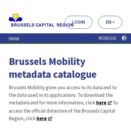
Aller
au
contenu
principal
LOGIN
EN
MOBIGIS
Home
Brussels Mobility
metadata catalogue
Brussels Mobility gives you access to its data and to
the data used in its applications. To download the
metadata and for more information, click
here
To
access the official datastore of the Brussels Capital
Region, click
here
.