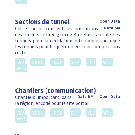
Sections de tunnel
Open Data
Cette couche contient les limitations
Data BM
des tunnels de la Région de Bruxelles Capitale. Les
tunnels pour la circulation automobile, ainsi que
les tunnels pour les piétonniers sont compris dans
cette …
CSV
GPKG
JSON
SHP
SLD
WFS
WMS
Chantiers (communication)
Chantiers important dans
Data BM
Open Data
la région, encodé pour le site portail.
CSV
GPKG
JSON
SHP
SLD
WFS
WMS