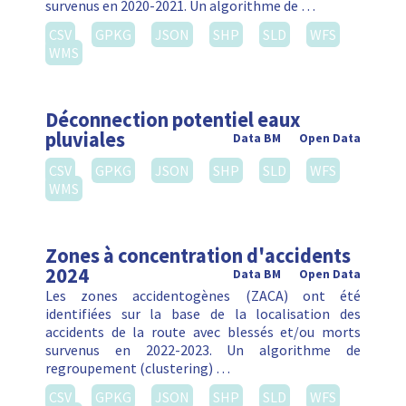
survenus en 2020-2021. Un algorithme de …
CSV
GPKG
JSON
SHP
SLD
WFS
WMS
Déconnection potentiel eaux
pluviales
Data BM
Open Data
CSV
GPKG
JSON
SHP
SLD
WFS
WMS
Zones à concentration d'accidents
2024
Data BM
Open Data
Les zones accidentogènes (ZACA) ont été
identifiées sur la base de la localisation des
accidents de la route avec blessés et/ou morts
survenus en 2022-2023. Un algorithme de
regroupement (clustering) …
CSV
GPKG
JSON
SHP
SLD
WFS