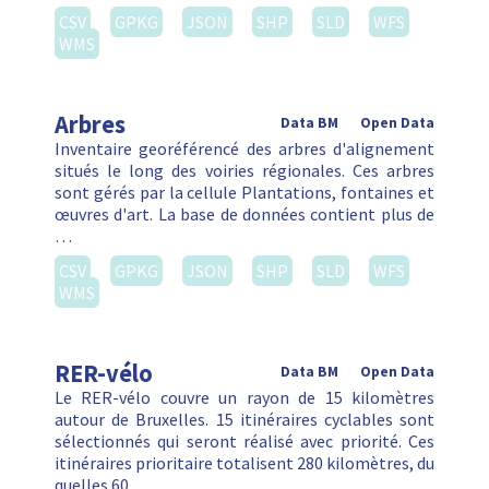
CSV
GPKG
JSON
SHP
SLD
WFS
WMS
Arbres
Data BM
Open Data
Inventaire georéférencé des arbres d'alignement
situés le long des voiries régionales. Ces arbres
sont gérés par la cellule Plantations, fontaines et
œuvres d'art. La base de données contient plus de
…
CSV
GPKG
JSON
SHP
SLD
WFS
WMS
RER-vélo
Data BM
Open Data
Le RER-vélo couvre un rayon de 15 kilomètres
autour de Bruxelles. 15 itinéraires cyclables sont
sélectionnés qui seront réalisé avec priorité. Ces
itinéraires prioritaire totalisent 280 kilomètres, du
quelles 60 …