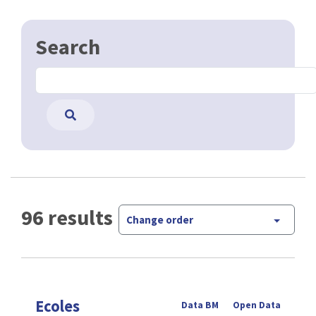
Search
96 results
Change order
Ecoles
Data BM
Open Data