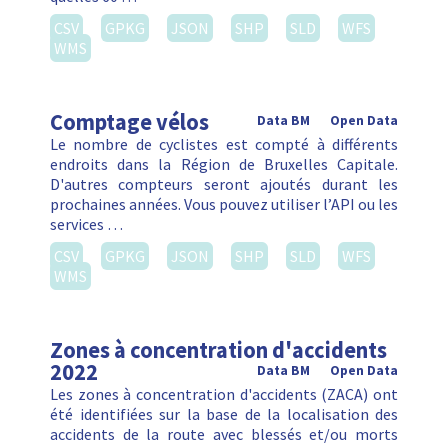
CSV
GPKG
JSON
SHP
SLD
WFS
WMS
Comptage vélos
Data BM
Open Data
Le nombre de cyclistes est compté à différents
endroits dans la Région de Bruxelles Capitale.
D'autres compteurs seront ajoutés durant les
prochaines années. Vous pouvez utiliser l’API ou les
services …
CSV
GPKG
JSON
SHP
SLD
WFS
WMS
Zones à concentration d'accidents
2022
Data BM
Open Data
Les zones à concentration d'accidents (ZACA) ont
été identifiées sur la base de la localisation des
accidents de la route avec blessés et/ou morts