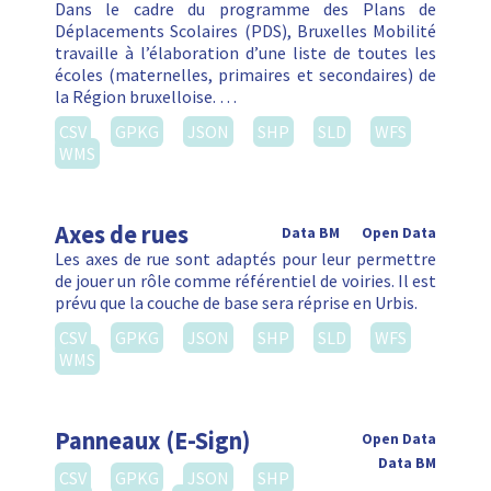
Dans le cadre du programme des Plans de
Déplacements Scolaires (PDS), Bruxelles Mobilité
travaille à l’élaboration d’une liste de toutes les
écoles (maternelles, primaires et secondaires) de
la Région bruxelloise. …
CSV
GPKG
JSON
SHP
SLD
WFS
WMS
Axes de rues
Data BM
Open Data
Les axes de rue sont adaptés pour leur permettre
de jouer un rôle comme référentiel de voiries. Il est
prévu que la couche de base sera réprise en Urbis.
CSV
GPKG
JSON
SHP
SLD
WFS
WMS
Panneaux (E-Sign)
Open Data
Data BM
CSV
GPKG
JSON
SHP