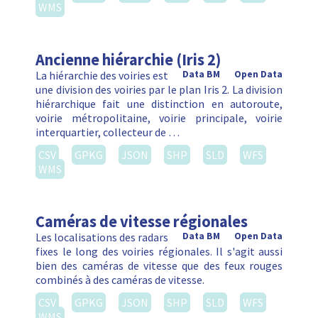
WMS
Ancienne hiérarchie (Iris 2)
La hiérarchie des voiries est
Data BM
Open Data
une division des voiries par le plan Iris 2. La division
hiérarchique fait une distinction en autoroute,
voirie métropolitaine, voirie principale, voirie
interquartier, collecteur de …
CSV
GPKG
JSON
SHP
SLD
WFS
WMS
Caméras de vitesse régionales
Les localisations des radars
Data BM
Open Data
fixes le long des voiries régionales. Il s'agit aussi
bien des caméras de vitesse que des feux rouges
combinés à des caméras de vitesse.
CSV
GPKG
JSON
SHP
SLD
WFS
WMS