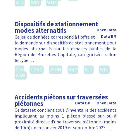
SLD
WFS
WMS
Dispositifs de stationnement
modes alternatifs
Open Data
Ce jeu de données correspond à l'offre et
Data BM
la demande sur dispositifs de stationnement pour
modes alternatifs sur les espaces publics de la
Région de Bruxelles-Capitale, catégorisées selon
le type …
CSV
GPKG
JSON
SHP
SLD
WFS
WMS
Accidents piétons sur traversées
piétonnes
Data BM
Open Data
Ce dataset contient tous l’inventaire des accidents
impliquant au moins 1 piéton blessé sur ou à
proximité directe d'une traversée piétonne (moins
de 10m) entre janvier 2019 et septembre 2023 …