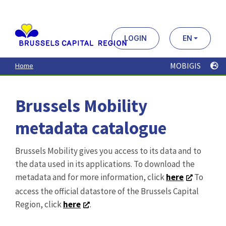
Aller
au
contenu
principal
LOGIN
EN
MOBIGIS
Home
Brussels Mobility
metadata catalogue
Brussels Mobility gives you access to its data and to
the data used in its applications. To download the
metadata and for more information, click
here
To
access the official datastore of the Brussels Capital
Region, click
here
.