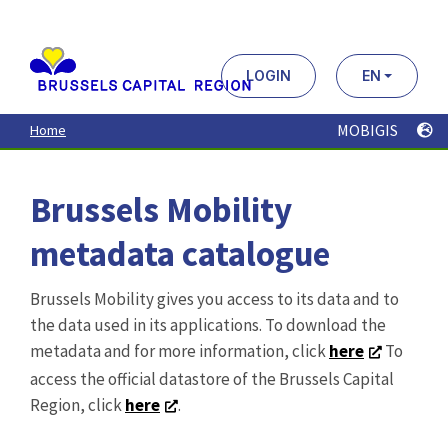
Aller
au
contenu
principal
LOGIN
EN
MOBIGIS
Home
Brussels Mobility
metadata catalogue
Brussels Mobility gives you access to its data and to
the data used in its applications. To download the
metadata and for more information, click
here
To
access the official datastore of the Brussels Capital
Region, click
here
.