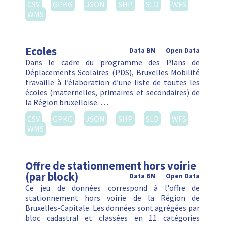
CSV
GPKG
JSON
SHP
SLD
WFS
WMS
Ecoles
Data BM
Open Data
Dans le cadre du programme des Plans de
Déplacements Scolaires (PDS), Bruxelles Mobilité
travaille à l’élaboration d’une liste de toutes les
écoles (maternelles, primaires et secondaires) de
la Région bruxelloise. …
CSV
GPKG
JSON
SHP
SLD
WFS
WMS
Offre de stationnement hors voirie
(par block)
Data BM
Open Data
Ce jeu de données correspond à l'offre de
stationnement hors voirie de la Région de
Bruxelles-Capitale. Les données sont agrégées par
bloc cadastral et classées en 11 catégories