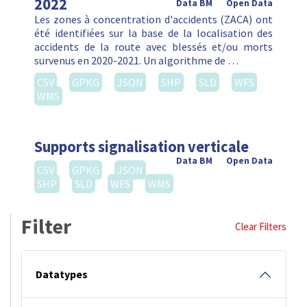
2022
Data BM
Open Data
Les zones à concentration d'accidents (ZACA) ont
été identifiées sur la base de la localisation des
accidents de la route avec blessés et/ou morts
survenus en 2020-2021. Un algorithme de …
CSV
GPKG
JSON
SHP
SLD
WFS
WMS
Supports signalisation verticale
Data BM
Open Data
CSV
GPKG
JSON
SHP
SLD
WFS
WMS
Filter
Clear Filters
Datatypes