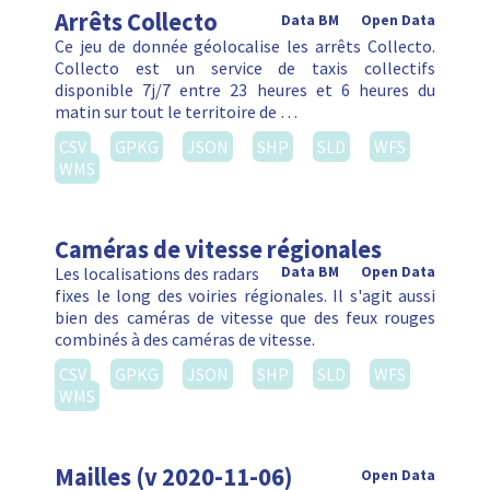
Arrêts Collecto
Data BM
Open Data
Ce jeu de donnée géolocalise les arrêts Collecto.
Collecto est un service de taxis collectifs
disponible 7j/7 entre 23 heures et 6 heures du
matin sur tout le territoire de …
CSV
GPKG
JSON
SHP
SLD
WFS
WMS
Caméras de vitesse régionales
Les localisations des radars
Data BM
Open Data
fixes le long des voiries régionales. Il s'agit aussi
bien des caméras de vitesse que des feux rouges
combinés à des caméras de vitesse.
CSV
GPKG
JSON
SHP
SLD
WFS
WMS
Mailles (v 2020-11-06)
Open Data