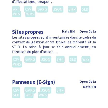
d’affectations, lorsque …
API
CSV
GPKG
JSON
SHP
SLD
WFS
WMS
Sites propres
Data BM
Open Data
Les sites propres sont inventarisés dans le cadre du
contrat de gestion entre Bruxelles Mobilité et la
STIB. La mise à jour se fait annuellement, en
fonction du plan d'action …
CSV
GPKG
JSON
SHP
SLD
WFS
WMS
Panneaux (E-Sign)
Open Data
Data BM
CSV
GPKG
JSON
SHP
SLD
WFS
WMS