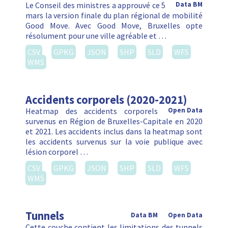
Le Conseil des ministres a approuvé ce 5
Data BM
mars la version finale du plan régional de mobilité
Good Move. Avec Good Move, Bruxelles opte
résolument pour une ville agréable et …
CSV
GPKG
JSON
SHP
SLD
WFS
WMS
Accidents corporels (2020-2021)
Heatmap des accidents corporels
Open Data
survenus en Région de Bruxelles-Capitale en 2020
et 2021. Les accidents inclus dans la heatmap sont
les accidents survenus sur la voie publique avec
lésion corporel …
CSV
GPKG
JSON
SHP
SLD
WFS
WMS
Tunnels
Data BM
Open Data
Cette couche contient les limitations des tunnels