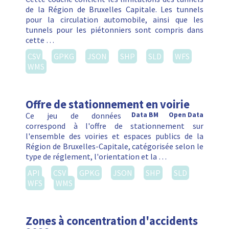
de la Région de Bruxelles Capitale. Les tunnels
pour la circulation automobile, ainsi que les
tunnels pour les piétonniers sont compris dans
cette …
CSV
GPKG
JSON
SHP
SLD
WFS
WMS
Offre de stationnement en voirie
Ce jeu de données
Data BM
Open Data
correspond à l'offre de stationnement sur
l'ensemble des voiries et espaces publics de la
Région de Bruxelles-Capitale, catégorisée selon le
type de réglement, l'orientation et la …
API
CSV
GPKG
JSON
SHP
SLD
WFS
WMS
Zones à concentration d'accidents