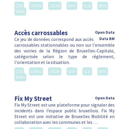
CSV
GPKG
JSON
SHP
SLD
WFS
WMS
Accès carrossables
Open Data
Ce jeu de données correspond aux accès
Data BM
carrossables stationnables ou non sur l'ensemble
des voiries de la Région de Bruxelles-Capitale,
catégorisée selon le type de réglement,
l'orientation et la situation.
CSV
GPKG
JSON
SHP
SLD
WFS
WMS
Fix My Street
Open Data
Fix My Street est une plateforme pour signaler des
incidents dans l’espace public bruxellois. Fix My
Street est une initiative de Bruxelles Mobilité en
collaboration avec les communes et les …