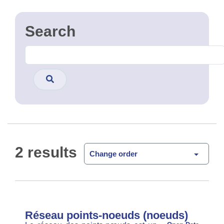
2 results
Change order
Réseau points-noeuds (noeuds)
Le réseau des points-nœuds est un
Open Data
réseau de points numérotés qui permettent aux
cyclistes de constituer facilement un itinéraire
touristique. Le réseau consiste d’itinéraires entre
points-nœuds différents permettant de créer …