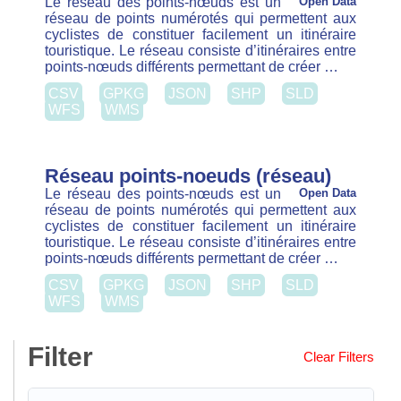
CSV
GPKG
JSON
SHP
SLD
WFS
WMS
Réseau points-noeuds (réseau)
Le réseau des points-nœuds est un
Open Data
réseau de points numérotés qui permettent aux
cyclistes de constituer facilement un itinéraire
touristique. Le réseau consiste d’itinéraires entre
points-nœuds différents permettant de créer …
CSV
GPKG
JSON
SHP
SLD
WFS
WMS
Filter
Clear Filters
Datatypes
Jeu de données (1)