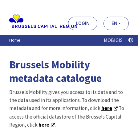
Aller
au
contenu
principal
LOGIN
EN
MOBIGIS
Home
Brussels Mobility
metadata catalogue
Brussels Mobility gives you access to its data and to
the data used in its applications. To download the
metadata and for more information, click
here
To
access the official datastore of the Brussels Capital
Region, click
here
.