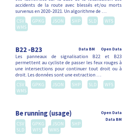
accidents de la route avec blessés et/ou morts
survenus en 2020-2021. Un algorithme de …
CSV
GPKG
JSON
SHP
SLD
WFS
WMS
B22 -B23
Data BM
Open Data
Les panneaux de signalisation B22 et B23
permettent au cycliste de passer les feux rouges à
une intersections pour continuer tout droit ou à
droit. Les données sont une extraction …
CSV
GPKG
JSON
SHP
SLD
WFS
WMS
Be running (usage)
Open Data
Data BM
CSV
GPKG
JSON
SHP
SLD
WFS
WMS