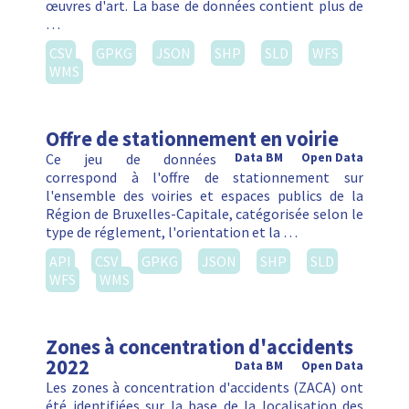
œuvres d'art. La base de données contient plus de
…
CSV
GPKG
JSON
SHP
SLD
WFS
WMS
Offre de stationnement en voirie
Ce jeu de données
Data BM
Open Data
correspond à l'offre de stationnement sur
l'ensemble des voiries et espaces publics de la
Région de Bruxelles-Capitale, catégorisée selon le
type de réglement, l'orientation et la …
API
CSV
GPKG
JSON
SHP
SLD
WFS
WMS
Zones à concentration d'accidents
2022
Data BM
Open Data
Les zones à concentration d'accidents (ZACA) ont
été identifiées sur la base de la localisation des