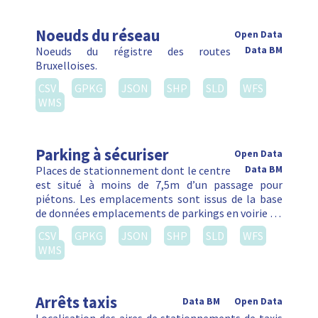
Noeuds du réseau
Open Data
Noeuds du régistre des routes
Data BM
Bruxelloises.
CSV
GPKG
JSON
SHP
SLD
WFS
WMS
Parking à sécuriser
Open Data
Places de stationnement dont le centre
Data BM
est situé à moins de 7,5m d’un passage pour
piétons. Les emplacements sont issus de la base
de données emplacements de parkings en voirie …
CSV
GPKG
JSON
SHP
SLD
WFS
WMS
Arrêts taxis
Data BM
Open Data