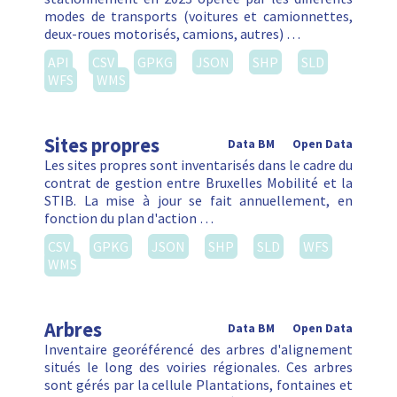
modes de transports (voitures et camionnettes,
deux-roues motorisés, camions, autres) …
API
CSV
GPKG
JSON
SHP
SLD
WFS
WMS
Sites propres
Data BM
Open Data
Les sites propres sont inventarisés dans le cadre du
contrat de gestion entre Bruxelles Mobilité et la
STIB. La mise à jour se fait annuellement, en
fonction du plan d'action …
CSV
GPKG
JSON
SHP
SLD
WFS
WMS
Arbres
Data BM
Open Data
Inventaire georéférencé des arbres d'alignement
situés le long des voiries régionales. Ces arbres
sont gérés par la cellule Plantations, fontaines et