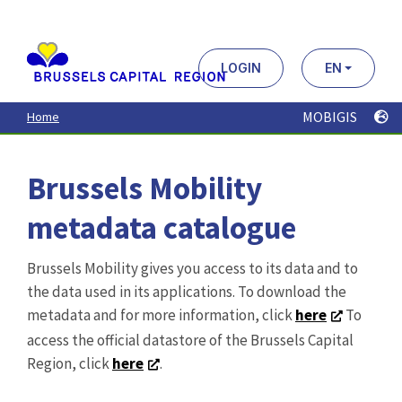
Aller
au
contenu
principal
LOGIN
EN
MOBIGIS
Home
Brussels Mobility
metadata catalogue
Brussels Mobility gives you access to its data and to
the data used in its applications. To download the
metadata and for more information, click
here
To
access the official datastore of the Brussels Capital
Region, click
here
.