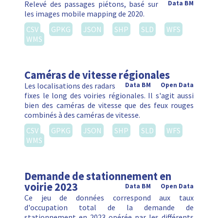
Relevé des passages piétons, basé sur
Data BM
les images mobile mapping de 2020.
CSV
GPKG
JSON
SHP
SLD
WFS
WMS
Caméras de vitesse régionales
Les localisations des radars
Data BM
Open Data
fixes le long des voiries régionales. Il s'agit aussi
bien des caméras de vitesse que des feux rouges
combinés à des caméras de vitesse.
CSV
GPKG
JSON
SHP
SLD
WFS
WMS
Demande de stationnement en
voirie 2023
Data BM
Open Data
Ce jeu de données correspond aux taux
d'occupation total de la demande de
stationnement en 2023 opérée par les différents