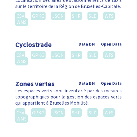
Localisation des aires de stationnements de taxis
sur le territoire de la Région de Bruxelles-Capitale.
CSV
GPKG
JSON
SHP
SLD
WFS
WMS
Cyclostrade
Data BM
Open Data
CSV
GPKG
JSON
SHP
SLD
WFS
WMS
Zones vertes
Data BM
Open Data
Les espaces verts sont inventarié par des mesures
topographiques pour la gestion des espaces verts
qui appartient à Bruxelles Mobilité.
CSV
GPKG
JSON
SHP
SLD
WFS
WMS