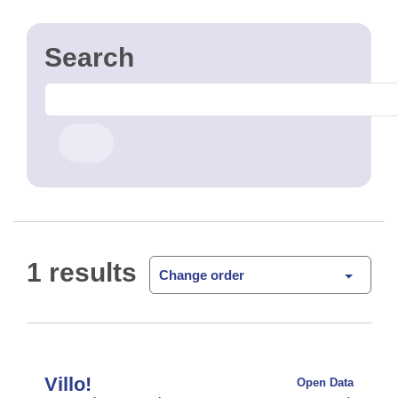
1 results
Change order
Villo!
Open Data
Le système de vélo en libre-service Villo est à votre
disposition sur toute la Région de Bruxelles-
Capitale. Simple d'utilisation, le système vous
permet de retirer ou de déposer un vélo …
CSV
GPKG
JSON
SHP
SLD
WFS
WMS