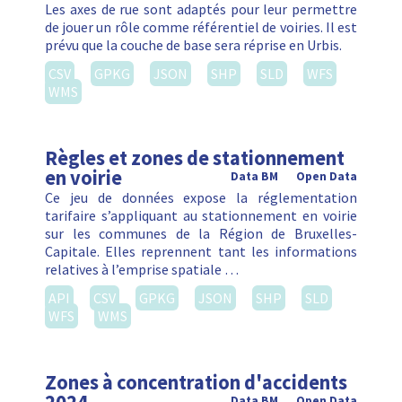
Les axes de rue sont adaptés pour leur permettre
de jouer un rôle comme référentiel de voiries. Il est
prévu que la couche de base sera réprise en Urbis.
CSV
GPKG
JSON
SHP
SLD
WFS
WMS
Règles et zones de stationnement
en voirie
Data BM
Open Data
Ce jeu de données expose la réglementation
tarifaire s’appliquant au stationnement en voirie
sur les communes de la Région de Bruxelles-
Capitale. Elles reprennent tant les informations
relatives à l’emprise spatiale …
API
CSV
GPKG
JSON
SHP
SLD
WFS
WMS
Zones à concentration d'accidents
Data BM
Open Data