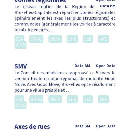
Voiries régionales
Le réseau routier de la Région de
Data BM
Bruxelles-Capitale est réparti en voiries régionales
(généralement les axes les plus structurants) et
communales (généralement les voiries à caractère
local). A peu près …
CSV
GPKG
JSON
SHP
SLD
WFS
WMS
SMV
Data BM
Open Data
Le Conseil des ministres a approuvé ce 5 mars la
version finale du plan régional de mobilité Good
Move. Avec Good Move, Bruxelles opte résolument
pour une ville agréable et …
CSV
GPKG
JSON
SHP
SLD
WFS
WMS
Axes de rues
Data BM
Open Data