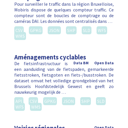
Pour surveiller le traffic dans la région Bruxelloise,
Mobiris dispose de quelques compteur traffic. Ce
compteur sont de boucles de comptrage ou de
caméras DAI. Les données sont centralisés dans …
CSV
GPKG
JSON
SHP
SLD
WFS
WMS
Aménagements cyclables
De fietsinfrastructuur is
Data BM
Open Data
een aanduiding van de fietspaden, gemarkeerde
fietsstroken, fietsgoten en fiets-/busstroken. De
dataset omvat het volledige grondgebied van het
Brussels Hoofdstedelijk Gewest en geeft zo
nauwkeurig mogelijk de …
API
CSV
GPKG
JSON
SHP
SLD
WFS
WMS
Open Data