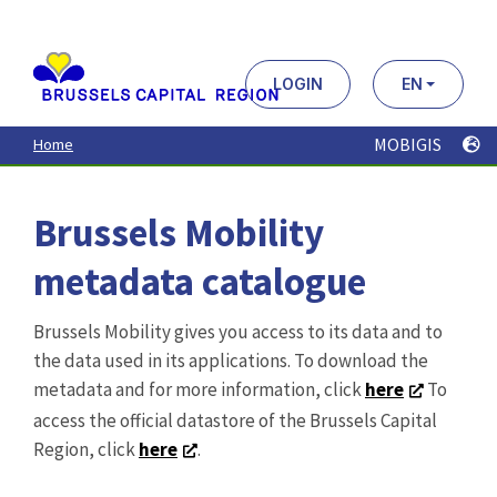
Aller
au
contenu
principal
LOGIN
EN
MOBIGIS
Home
Brussels Mobility
metadata catalogue
Brussels Mobility gives you access to its data and to
the data used in its applications. To download the
metadata and for more information, click
here
To
access the official datastore of the Brussels Capital
Region, click
here
.