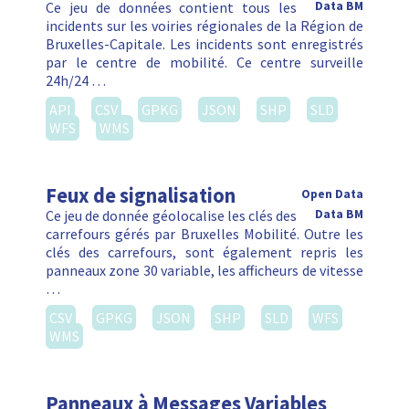
Ce jeu de données contient tous les
Data BM
incidents sur les voiries régionales de la Région de
Bruxelles-Capitale. Les incidents sont enregistrés
par le centre de mobilité. Ce centre surveille
24h/24 …
API
CSV
GPKG
JSON
SHP
SLD
WFS
WMS
Feux de signalisation
Open Data
Ce jeu de donnée géolocalise les clés des
Data BM
carrefours gérés par Bruxelles Mobilité. Outre les
clés des carrefours, sont également repris les
panneaux zone 30 variable, les afficheurs de vitesse
…
CSV
GPKG
JSON
SHP
SLD
WFS
WMS
Panneaux à Messages Variables