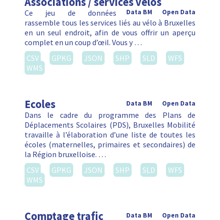
Associations / services vélos
Ce jeu de données
Data BM
Open Data
rassemble tous les services liés au vélo à Bruxelles
en un seul endroit, afin de vous offrir un aperçu
complet en un coup d’œil. Vous y …
CSV
GPKG
JSON
SHP
SLD
WFS
WMS
Ecoles
Data BM
Open Data
Dans le cadre du programme des Plans de
Déplacements Scolaires (PDS), Bruxelles Mobilité
travaille à l’élaboration d’une liste de toutes les
écoles (maternelles, primaires et secondaires) de
la Région bruxelloise. …
CSV
GPKG
JSON
SHP
SLD
WFS
WMS
Comptage trafic
Data BM
Open Data