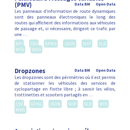
(PMV)
Data BM
Open Data
Les panneaux d'information de route dynamiques
sont des panneaux électroniques le long des
routes qui affichent des informations aux véhicules
de passage et, si nécessaire, dirigent ce trafic par
une …
API
CSV
GPKG
JSON
SHP
SLD
WFS
WMS
Dropzones
Data BM
Open Data
Les dropzones sont des périmètres où il est permis
de stationner les véhicules des services de
cyclopartage en flotte libre ; à savoir les vélos,
trottinettes et scooters partagés en …
CSV
GPKG
JSON
SHP
SLD
WFS
WMS