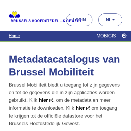
114 resultaten
Wijzig de volgorde
Aantal wagens per huishoudens
2019
Open Data
"Om de huishoudens die beschikken over een of
meerdere in België ingeschreven voertuigen te
identificeren, hebben we een koppeling gemaakt
tussen enerzijds het bevolkingsbestand 2019 en
het DIV 2019 en …
CSV
GPKG
JSON
SHP
SLD
WFS
WMS