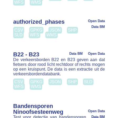
Be running (gebruik)
Open Data
Data BM
CSV
GPKG
JSON
SHP
SLD
WFS
WMS
Bomen
Data BM
Open Data
Deze laag bevat alle bomenrijen gesitueerd langs
de gewestwegen. Deze bomen worden beheerd
door de cel Beplantingen, fonteinen en
kunstwerken. De databank bevat meer dan 30000
bomen. De databank bevat …
CSV
GPKG
JSON
SHP
SLD
WFS
WMS
Cameras portaal
Data BM
Open Data
De portaalsite van Brussel Mobiliteit toont in real
time de beelden van het verkeer op verschillende