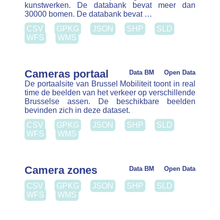
Concessies laadpalen
Open Data
De laadpalen via concessie geïnstalleerd
Data BM
in het Brussels Gewest
CSV
GPKG
JSON
SHP
SLD
WFS
WMS
DITP – Projecten openbare
ruimte
Data BM
Open Data
CSV
GPKG
JSON
SHP
SLD
WFS
WMS
Dropoff Bolt
Open Data
Deze dataset bevat de dropzones voor gedeelde
mobiliteit zoals die door de provider Dott worden
gedeeld via hun GBFS-service. De gegevens zijn