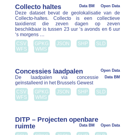
afkomstig uit het onderdeel
'station_information'. De dataset wordt …
CSV
GPKG
JSON
SHP
SLD
WFS
WMS
Filter
Clear Filters
Datatypes
Dataset (1)
Organisation
Formaten