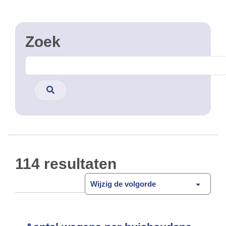
Afkoppelingsmogelijkheden
regenwater
Data BM
Open Data
CSV
GPKG
JSON
SHP
SLD
WFS
WMS
Andere geplande werken (Osiris)
Data BM
Open Data
CSV
GPKG
JSON
SHP
SLD
WFS
WMS
authorized_phases
Open Data
Data BM
CSV
GPKG
JSON
SHP
SLD
WFS
WMS
B22 - B23
Data BM
Open Data
De verkeersborden B22 en B23 geven aan dat