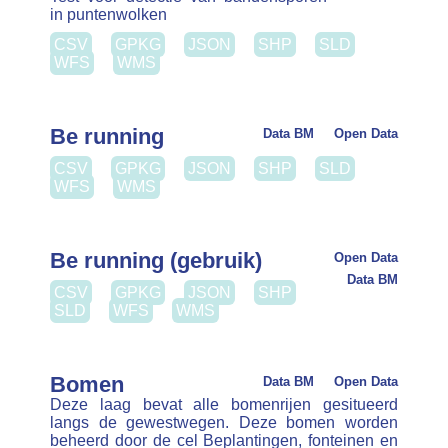
Brusselse assen. De beschikbare beelden bevinden
zich in deze dataset.
CSV
GPKG
JSON
SHP
SLD
WFS
WMS
Camera zones
Data BM
Open Data
CSV
GPKG
JSON
SHP
SLD
WFS
WMS
Collecto haltes
Data BM
Open Data
Deze dataset bevat de geolokalisatie van de
Collecto-haltes. Collecto is een collectieve
taxidienst die zeven dagen op zeven beschikbaar is
tussen 23 uur ‘s avonds en 6 uur ‘s morgens …
CSV
GPKG
JSON
SHP
SLD
WFS
WMS