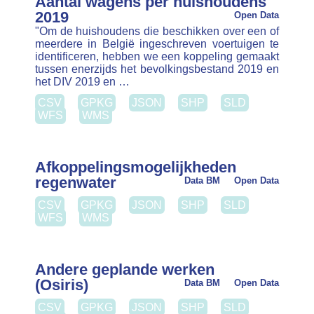
fietsers door rood licht rechtdoor of rechts mogen
op een kruispunt. De data is een extractie uit de
verkeersbordendatabank.
CSV
GPKG
JSON
SHP
SLD
WFS
WMS
Bandensporen
Ninoofsesteenweg
Open Data
Test voor detectie van bandensporen in
Data BM
puntenwolken
CSV
GPKG
JSON
SHP
SLD
WFS
WMS
Be running
Data BM
Open Data
CSV
GPKG
JSON
SHP
SLD
WFS
WMS