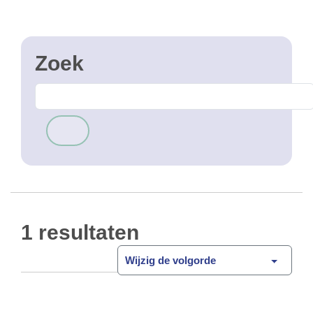
1 resultaten
Wijzig de volgorde
Postpunt
Open Data
Het Belgisch Instituut voor postdiensten en
telecommunicatie houdt een lijst bij met de
postpunten in België. De gegevens voor het
Brussels Gewest worden dagelijks geüpdate.