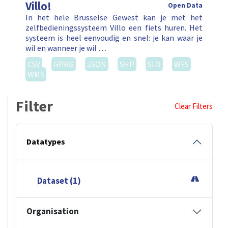
Villo!
Open Data
In het hele Brusselse Gewest kan je met het
zelfbedieningssysteem Villo een fiets huren. Het
systeem is heel eenvoudig en snel: je kan waar je
wil en wanneer je wil …
CSV
GPKG
JSON
SHP
SLD
WFS
WMS
Filter
Clear Filters
Datatypes
Dataset (1)
Organisation