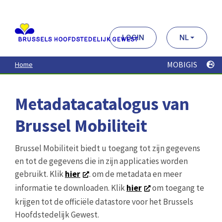
Aller
au
contenu
principal
LOGIN
NL
MOBIGIS
Home
Metadatacatalogus van
Brussel Mobiliteit
Brussel Mobiliteit biedt u toegang tot zijn gegevens
en tot de gegevens die in zijn applicaties worden
gebruikt. Klik
hier
. om de metadata en meer
informatie te downloaden. Klik
hier
om toegang te
krijgen tot de officiële datastore voor het Brussels
Hoofdstedelijk Gewest.